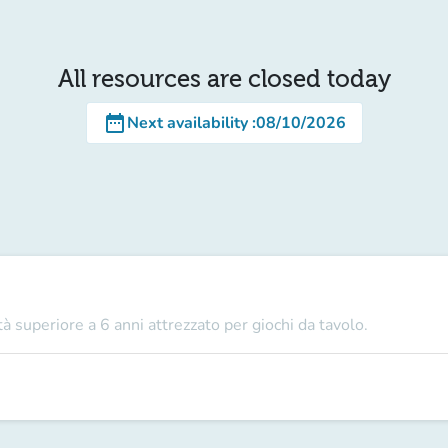
All resources are closed today
date_range
Next availability
:
08/10/2026
à superiore a 6 anni attrezzato per giochi da tavolo.