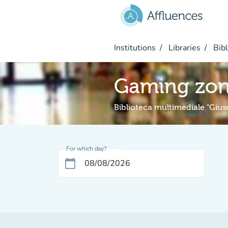
Go to main content
Institutions
Libraries
Bibl
Gaming zo
Biblioteca multimediale "Giu
For which day?
calendar_today