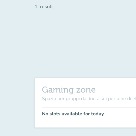
1
result
Gaming zone
Spazio per gruppi da due a sei persone di et
No slots available for today