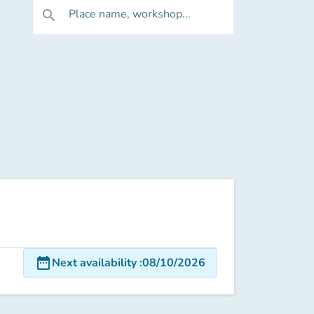
Place name, workshop...
search
date_range
Next availability
:
08/10/2026