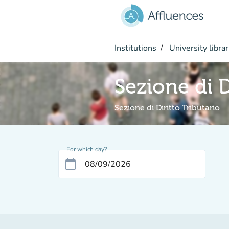
Go to main content
Institutions
University librar
Sezione di D
Sezione di Diritto Tributario
For which day?
calendar_today