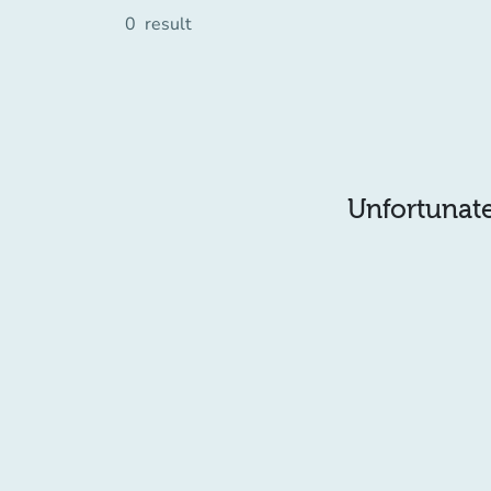
0
result
Unfortunatel