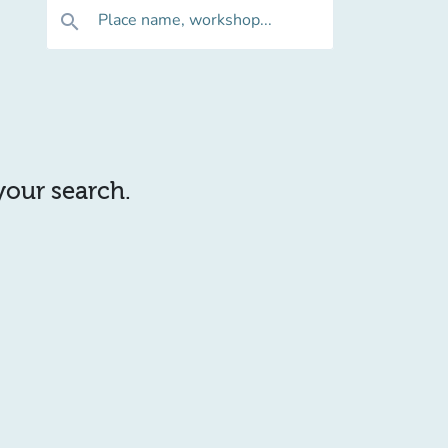
Place name, workshop...
search
 your search.