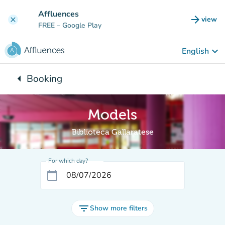
Go to main content
Affluences
arrow_forward
view
clear
(new t
FREE
– Google Play
keyboard_arrow_down
English
arrow_left
Booking
Back to:
Models
Biblioteca Gallaratese
For which day?
calendar_today
filter_list
Show more filters