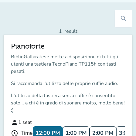
search
1
result
Pianoforte
BiblioGallaratese mette a disposizione di tutti gli
utenti una tastiera TecnoPiano TP115h con tasti
pesati.
Si raccomanda l'utilizzo delle proprie cuffie audio.
L'utilizzo della tastiera senza cuffie è consentito
solo... a chi è in grado di suonare molto, molto bene!
:)
person
1
seat
12:00 PM
1:00 PM
2:00 PM
3:00 
Time
schedule