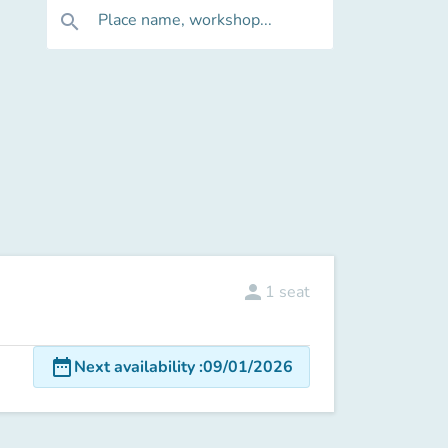
Place name, workshop...
search
person
1
seat
date_range
Next availability
:
09/01/2026