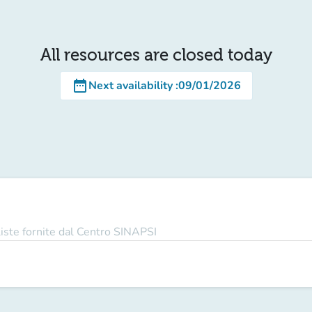
All resources are closed today
date_range
Next availability
:
09/01/2026
 liste fornite dal Centro SINAPSI