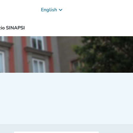
keyboard_arrow_down
English
zio SINAPSI