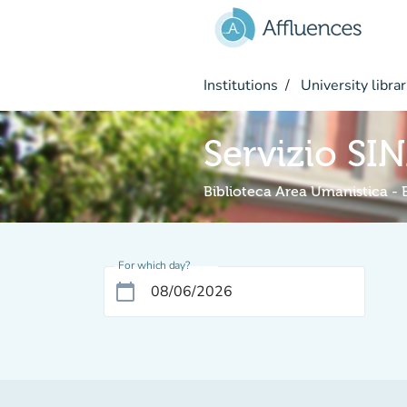
Go to main content
Institutions
University librar
Servizio SI
Biblioteca Area Umanistica -
For which day?
calendar_today