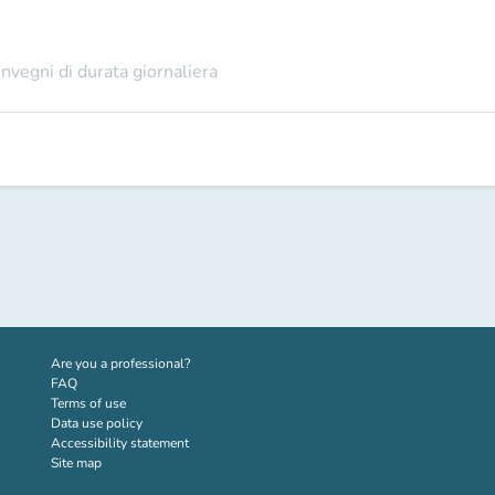
onvegni di durata giornaliera
(new tab)
Are you a professional?
FAQ
Terms of use
Data use policy
Accessibility statement
Site map