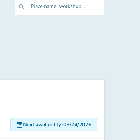
Place name, workshop...
search
date_range
Next availability
:
08/24/2026