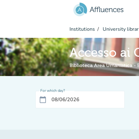
Go to main content
Institutions
University librar
Accesso ai
Biblioteca Area Umanistica -
For which day?
calendar_today