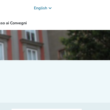
keyboard_arrow_down
English
so ai Convegni