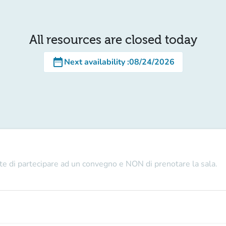
All resources are closed today
date_range
Next availability
:
08/24/2026
e di partecipare ad un convegno e NON di prenotare la sala.