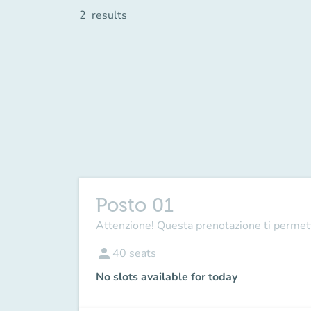
2
results
Posto 01
Attenzione! Questa prenotazione ti permett
person
40
seats
No slots available for today