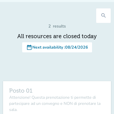
search
2
results
All resources are closed today
date_range
Next availability
:
08/24/2026
Posto 01
Attenzione! Questa prenotazione ti permette di
partecipare ad un convegno e NON di prenotare la
sala.