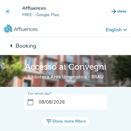
Go to main content
Affluences
arrow_forward
view
clear
(new t
FREE
– Google Play
keyboard_arrow_down
English
arrow_left
Booking
Back to:
Accesso ai Convegni
Biblioteca Area Umanistica - BRAU
For which day?
calendar_today
filter_list
Show more filters