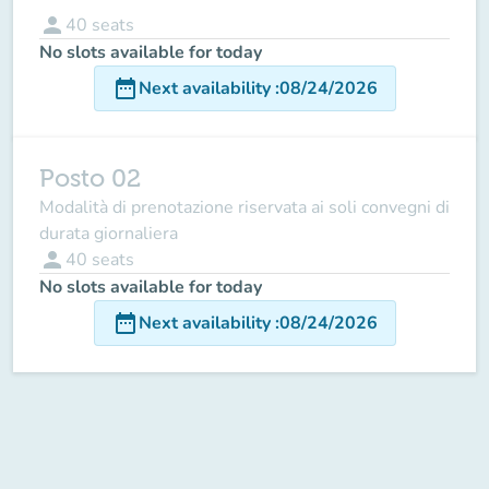
person
40
seats
No slots available for today
date_range
Next availability
:
08/24/2026
Posto 02
Modalità di prenotazione riservata ai soli convegni di
durata giornaliera
person
40
seats
No slots available for today
date_range
Next availability
:
08/24/2026