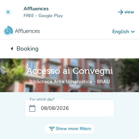
Go to main content
Affluences
arrow_forward
view
clear
(new t
FREE
– Google Play
keyboard_arrow_down
English
arrow_left
Booking
Back to:
Accesso ai Convegni
Biblioteca Area Umanistica - BRAU
For which day?
calendar_today
filter_list
Show more filters