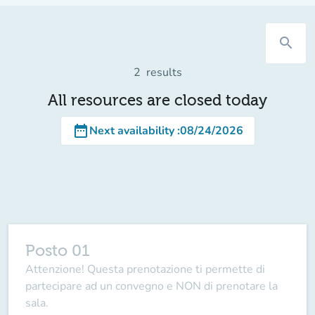
search
2
results
All resources are closed today
date_range
Next availability
:
08/24/2026
Posto 01
Attenzione! Questa prenotazione ti permette di
partecipare ad un convegno e NON di prenotare la
sala.