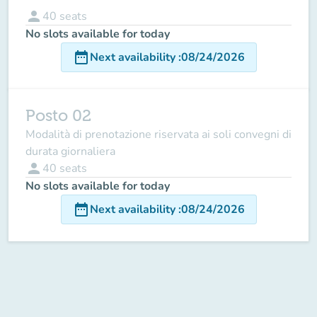
person
40
seats
No slots available for today
date_range
Next availability
:
08/24/2026
Posto 02
Modalità di prenotazione riservata ai soli convegni di
durata giornaliera
person
40
seats
No slots available for today
date_range
Next availability
:
08/24/2026