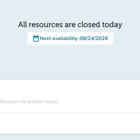
All resources are closed today
date_range
Next availability
:
08/24/2026
tuzioni e/o prestiti veloci.