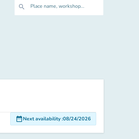
Place name, workshop...
search
date_range
Next availability
:
08/24/2026