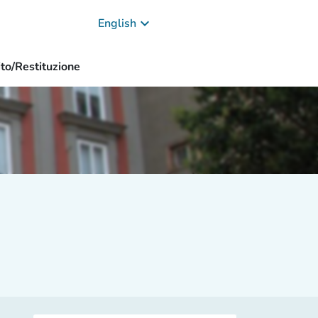
keyboard_arrow_down
English
ito/Restituzione