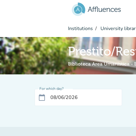
Go to main content
Institutions
University librar
Prestito/Res
Biblioteca Area Umanistica -
For which day?
calendar_today