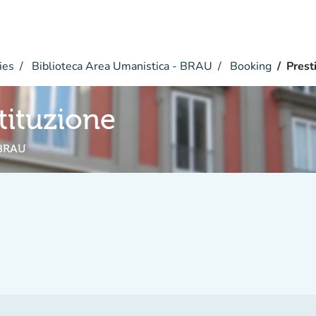
ies
Biblioteca Area Umanistica - BRAU
Booking
Prest
tituzione
 BRAU