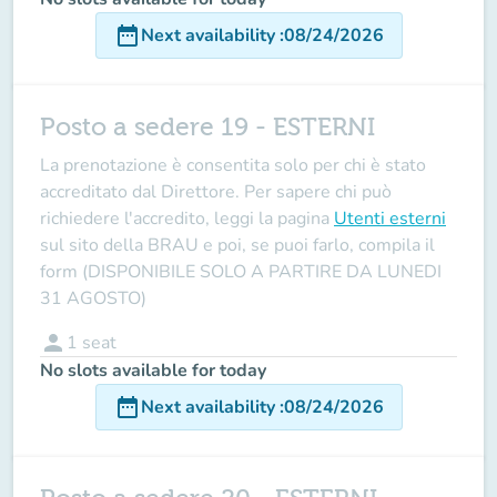
date_range
Next availability
:
08/24/2026
Posto a sedere 19 - ESTERNI
La prenotazione è consentita solo per chi è stato
accreditato dal Direttore
. Per sapere chi può
richiedere l'accredito, leggi la pagina
Utenti esterni
sul sito della BRAU e poi, se puoi farlo, compila il
form (DISPONIBILE SOLO A PARTIRE DA LUNEDI
31 AGOSTO)
person
1
seat
No slots available for today
date_range
Next availability
:
08/24/2026