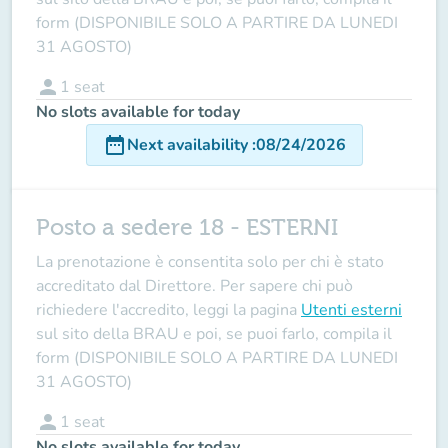
form (DISPONIBILE SOLO A PARTIRE DA LUNEDI
31 AGOSTO)
person
1
seat
No slots available for today
date_range
Next availability
:
08/24/2026
Posto a sedere 18 - ESTERNI
La prenotazione è consentita solo per chi è stato
accreditato dal Direttore
. Per sapere chi può
richiedere l'accredito, leggi la pagina
Utenti esterni
sul sito della BRAU e poi, se puoi farlo, compila il
form (DISPONIBILE SOLO A PARTIRE DA LUNEDI
31 AGOSTO)
person
1
seat
No slots available for today