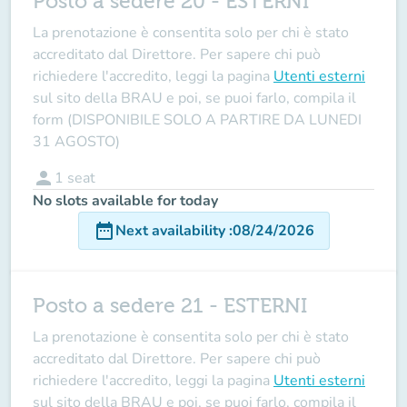
Posto a sedere 20 - ESTERNI
La prenotazione è consentita solo per chi è stato
accreditato dal Direttore
. Per sapere chi può
richiedere l'accredito, leggi la pagina
Utenti esterni
sul sito della BRAU e poi, se puoi farlo, compila il
form (DISPONIBILE SOLO A PARTIRE DA LUNEDI
31 AGOSTO)
person
1
seat
No slots available for today
date_range
Next availability
:
08/24/2026
Posto a sedere 21 - ESTERNI
La prenotazione è consentita solo per chi è stato
accreditato dal Direttore
. Per sapere chi può
richiedere l'accredito, leggi la pagina
Utenti esterni
sul sito della BRAU e poi, se puoi farlo, compila il