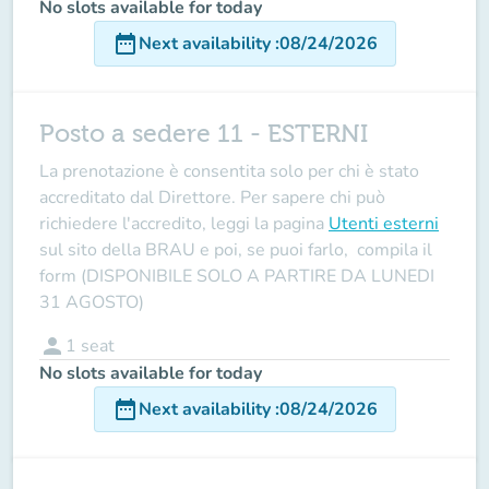
No slots available for today
date_range
Next availability
:
08/24/2026
Posto a sedere 11 - ESTERNI
La prenotazione è consentita solo per chi è stato
accreditato dal Direttore
. Per sapere chi può
richiedere l'accredito, leggi la pagina
Utenti esterni
sul sito della BRAU e poi, se puoi farlo, compila il
form (DISPONIBILE SOLO A PARTIRE DA LUNEDI
31 AGOSTO)
person
1
seat
No slots available for today
date_range
Next availability
:
08/24/2026