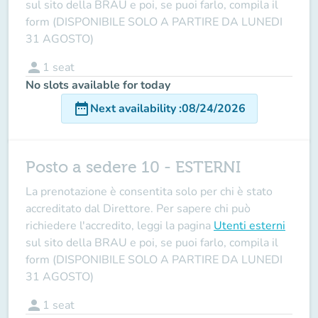
sul sito della BRAU e poi, se puoi farlo, compila il
form (DISPONIBILE SOLO A PARTIRE DA LUNEDI
31 AGOSTO)
person
1
seat
No slots available for today
date_range
Next availability
:
08/24/2026
Posto a sedere 10 - ESTERNI
La prenotazione è consentita solo per chi è stato
accreditato dal Direttore
. Per sapere chi può
richiedere l'accredito, leggi la pagina
Utenti esterni
sul sito della BRAU e poi, se puoi farlo, compila il
form (DISPONIBILE SOLO A PARTIRE DA LUNEDI
31 AGOSTO)
person
1
seat