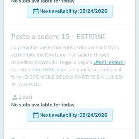
No slots available for today
date_range
Next availability
:
08/24/2026
Posto a sedere 15 - ESTERNI
La prenotazione è consentita solo per chi è stato
accreditato dal Direttore
. Per sapere chi può
richiedere l'accredito, leggi la pagina
Utenti esterni
sul sito della BRAU e poi, se puoi farlo, compila il
form (DISPONIBILE SOLO A PARTIRE DA LUNEDI
31 AGOSTO)
person
1
seat
No slots available for today
date_range
Next availability
:
08/24/2026