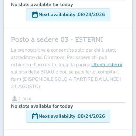
No slots available for today
date_range
Next availability
:
08/24/2026
Posto a sedere 03 - ESTERNI
La prenotazione è consentita solo per chi è stato
accreditato dal Direttore
. Per sapere chi può
richiedere l'accredito, leggi la pagina
Utenti esterni
sul sito della BRAU e poi, se puoi farlo, compila il
form (DISPONIBILE SOLO A PARTIRE DA LUNEDI
31 AGOSTO)
person
1
seat
No slots available for today
date_range
Next availability
:
08/24/2026