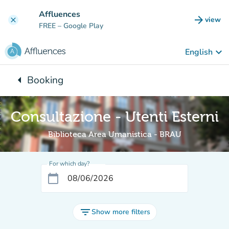
Go to main content
Affluences
arrow_forward
view
clear
(new t
FREE
– Google Play
keyboard_arrow_down
English
arrow_left
Booking
Back to:
Consultazione - Utenti Esterni
Biblioteca Area Umanistica - BRAU
For which day?
calendar_today
filter_list
Show more filters