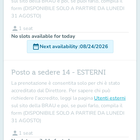
sul sito della BRAU e poi, se puoi farlo, compila il
form (DISPONIBILE SOLO A PARTIRE DA LUNEDI
31 AGOSTO)
person
1
seat
No slots available for today
date_range
Next availability
:
08/24/2026
Posto a sedere 14 - ESTERNI
La prenotazione è consentita solo per chi è stato
accreditato dal Direttore
. Per sapere chi può
richiedere l'accredito, leggi la pagina
Utenti esterni
sul sito della BRAU e poi, se puoi farlo, compila il
form (DISPONIBILE SOLO A PARTIRE DA LUNEDI
31 AGOSTO)
person
1
seat