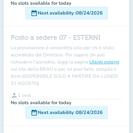
No slots available for today
date_range
Next availability
:
08/24/2026
Posto a sedere 07 - ESTERNI
La prenotazione è consentita solo per chi è stato
accreditato dal Direttore
. Per sapere chi può
richiedere l'accredito, leggi la pagina
Utenti esterni
sul sito della BRAU e poi, se puoi farlo, compila il
form (DISPONIBILE SOLO A PARTIRE DA LUNEDI
31 AGOSTO)
person
1
seat
No slots available for today
date_range
Next availability
:
08/24/2026