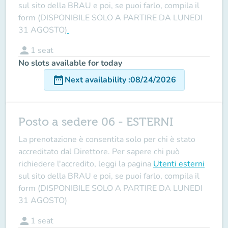
sul sito della BRAU e poi, se puoi farlo, compila il
form (DISPONIBILE SOLO A PARTIRE DA LUNEDI
31 AGOSTO)
person
1
seat
No slots available for today
date_range
Next availability
:
08/24/2026
Posto a sedere 06 - ESTERNI
La prenotazione è consentita solo per chi è stato
accreditato dal Direttore
. Per sapere chi può
richiedere l'accredito, leggi la pagina
Utenti esterni
sul sito della BRAU e poi, se puoi farlo, compila il
form (DISPONIBILE SOLO A PARTIRE DA LUNEDI
31 AGOSTO)
person
1
seat