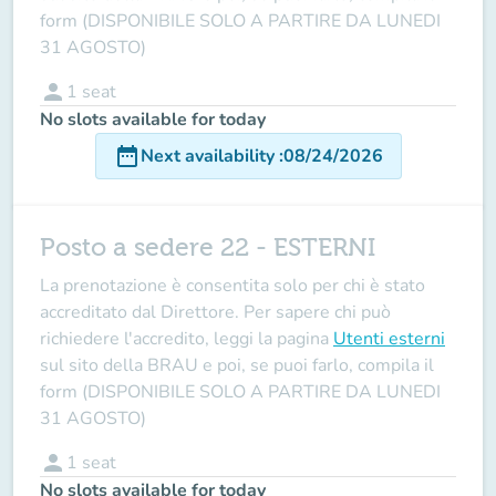
form (DISPONIBILE SOLO A PARTIRE DA LUNEDI
31 AGOSTO)
person
1
seat
No slots available for today
date_range
Next availability
:
08/24/2026
Posto a sedere 22 - ESTERNI
La prenotazione è consentita solo per chi è stato
accreditato dal Direttore
. Per sapere chi può
richiedere l'accredito, leggi la pagina
Utenti esterni
sul sito della BRAU e poi, se puoi farlo, compila il
form (DISPONIBILE SOLO A PARTIRE DA LUNEDI
31 AGOSTO)
person
1
seat
No slots available for today