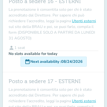
Posto a sedere 16 - ESTERNI
La prenotazione è consentita solo per chi è stato
accreditato dal Direttore
. Per sapere chi può
richiedere l'accredito, leggi la pagina
Utenti esterni
sul sito della BRAU e poi, se puoi farlo, compila il
form (DISPONIBILE SOLO A PARTIRE DA LUNEDI
31 AGOSTO)
person
1
seat
No slots available for today
date_range
Next availability
:
08/24/2026
Posto a sedere 17 - ESTERNI
La prenotazione è consentita solo per chi è stato
accreditato dal Direttore
. Per sapere chi può
richiedere l'accredito, leggi la pagina
Utenti esterni
sul sito della BRAU e poi, se puoi farlo, compila il