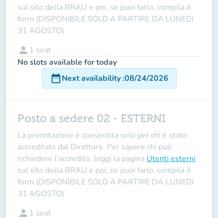
sul sito della BRAU e poi, se puoi farlo, compila il
form (DISPONIBILE SOLO A PARTIRE DA LUNEDI
31 AGOSTO)
person
1
seat
No slots available for today
date_range
Next availability
:
08/24/2026
Posto a sedere 02 - ESTERNI
La prenotazione è consentita solo per chi è stato
accreditato dal Direttore
. Per sapere chi può
richiedere l'accredito, leggi la pagina
Utenti esterni
sul sito della BRAU e poi, se puoi farlo, compila il
form (DISPONIBILE SOLO A PARTIRE DA LUNEDI
31 AGOSTO)
person
1
seat