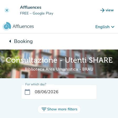
Go to main content
Affluences
arrow_forward
view
clear
(new t
FREE
– Google Play
keyboard_arrow_down
English
arrow_left
Booking
Back to:
Consultazione - Utenti SHARE
Biblioteca Area Umanistica - BRAU
For which day?
calendar_today
filter_list
Show more filters