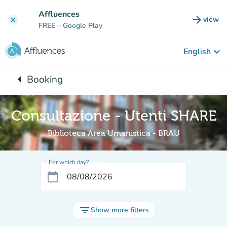
Go to main content
Affluences
arrow_forward
view
clear
(new t
FREE
– Google Play
keyboard_arrow_down
English
arrow_left
Booking
Back to:
Consultazione - Utenti SHARE
Biblioteca Area Umanistica - BRAU
For which day?
calendar_today
filter_list
Show more filters