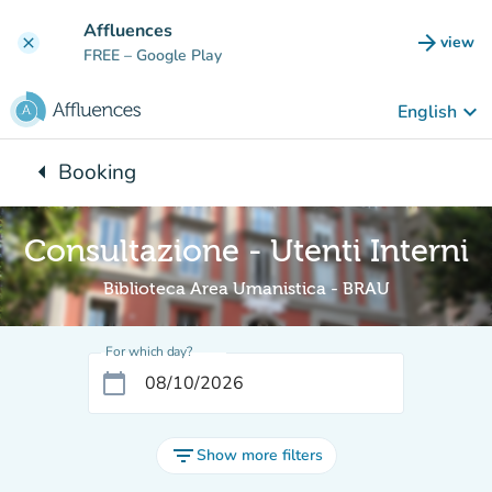
Go to main content
Affluences
arrow_forward
view
clear
(new t
FREE
– Google Play
keyboard_arrow_down
English
arrow_left
Booking
Back to:
Consultazione - Utenti Interni
Biblioteca Area Umanistica - BRAU
For which day?
calendar_today
filter_list
Show more filters