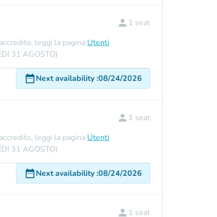
person
1
seat
'accredito, leggi la pagina
Utenti
UNEDI 31 AGOSTO)
date_range
Next availability
:
08/24/2026
person
1
seat
'accredito, leggi la pagina
Utenti
UNEDI 31 AGOSTO)
date_range
Next availability
:
08/24/2026
person
1
seat