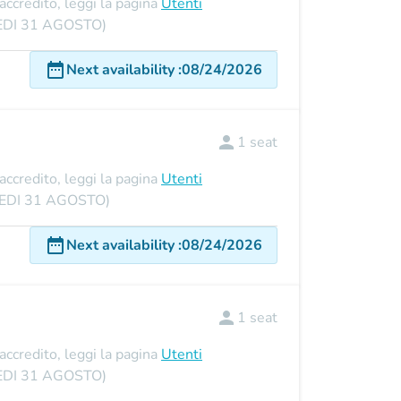
'accredito, leggi la pagina
Utenti
UNEDI 31 AGOSTO)
date_range
Next availability
:
08/24/2026
person
1
seat
'accredito, leggi la pagina
Utenti
UNEDI 31 AGOSTO)
date_range
Next availability
:
08/24/2026
person
1
seat
'accredito, leggi la pagina
Utenti
UNEDI 31 AGOSTO)