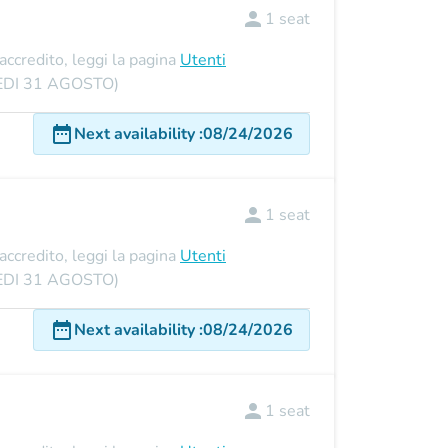
person
1
seat
'accredito, leggi la pagina
Utenti
UNEDI 31 AGOSTO)
date_range
Next availability
:
08/24/2026
person
1
seat
'accredito, leggi la pagina
Utenti
UNEDI 31 AGOSTO)
date_range
Next availability
:
08/24/2026
person
1
seat