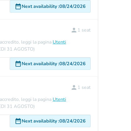
date_range
Next availability
:
08/24/2026
person
1
seat
'accredito, leggi la pagina
Utenti
UNEDI 31 AGOSTO)
date_range
Next availability
:
08/24/2026
person
1
seat
'accredito, leggi la pagina
Utenti
UNEDI 31 AGOSTO)
date_range
Next availability
:
08/24/2026