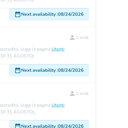
UNEDI 31 AGOSTO)
date_range
Next availability
:
08/24/2026
person
1
seat
'accredito, leggi la pagina
Utenti
UNEDI 31 AGOSTO)
date_range
Next availability
:
08/24/2026
person
1
seat
'accredito, leggi la pagina
Utenti
UNEDI 31 AGOSTO)
date_range
Next availability
:
08/24/2026