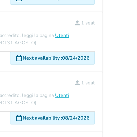
person
1
seat
'accredito, leggi la pagina
Utenti
UNEDI 31 AGOSTO)
date_range
Next availability
:
08/24/2026
person
1
seat
'accredito, leggi la pagina
Utenti
UNEDI 31 AGOSTO)
date_range
Next availability
:
08/24/2026