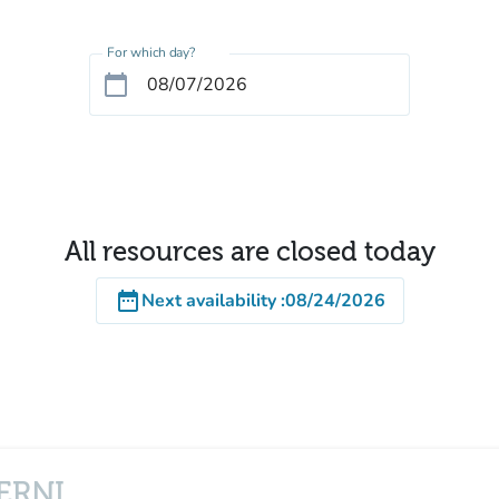
For which day?
calendar_today
All resources are closed today
date_range
Next availability
:
08/24/2026
TERNI