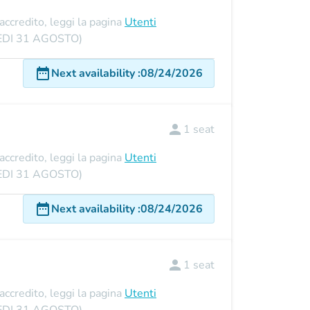
'accredito, leggi la pagina
Utenti
UNEDI 31 AGOSTO)
date_range
Next availability
:
08/24/2026
person
1
seat
'accredito, leggi la pagina
Utenti
UNEDI 31 AGOSTO)
date_range
Next availability
:
08/24/2026
person
1
seat
'accredito, leggi la pagina
Utenti