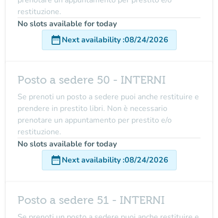
prenotare un appuntamento per prestito e/o
restituzione.
No slots available for today
date_range
Next availability
:
08/24/2026
Posto a sedere 50 - INTERNI
Se prenoti un posto a sedere puoi anche restituire e
prendere in prestito libri. Non è necessario
prenotare un appuntamento per prestito e/o
restituzione.
No slots available for today
date_range
Next availability
:
08/24/2026
Posto a sedere 51 - INTERNI
Se prenoti un posto a sedere puoi anche restituire e