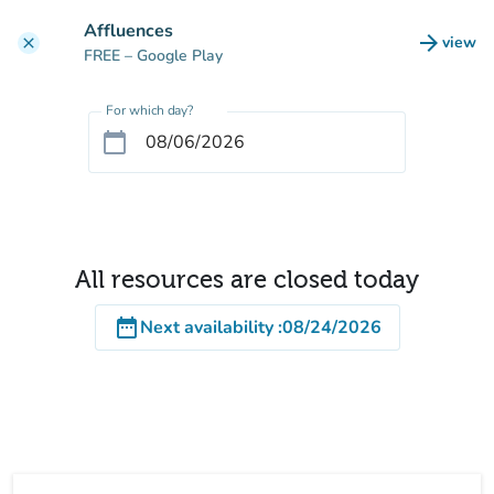
Go to main content
Affluences
arrow_forward
view
clear
(new t
FREE
– Google Play
For which day?
calendar_today
All resources are closed today
date_range
Next availability
:
08/24/2026