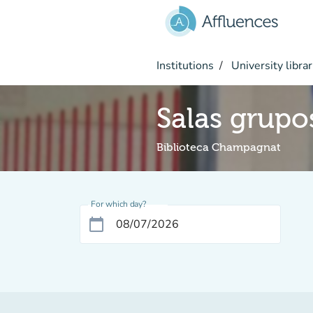
Go to main content
Institutions
University librar
Salas grupo
Biblioteca Champagnat
For which day?
calendar_today