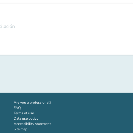
tilación
(new tab)
Are you a professional?
FAQ
Terms of use
Data use policy
Accessibility statement
Site map