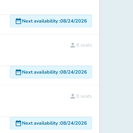
date_range
Next availability
:
08/24/2026
person
8
seats
date_range
Next availability
:
08/24/2026
person
8
seats
date_range
Next availability
:
08/24/2026