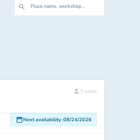
Place name, workshop...
search
person
5
seats
date_range
Next availability
:
08/24/2026