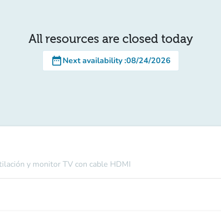
All resources are closed today
date_range
Next availability
:
08/24/2026
ntilación y monitor TV con cable HDMI