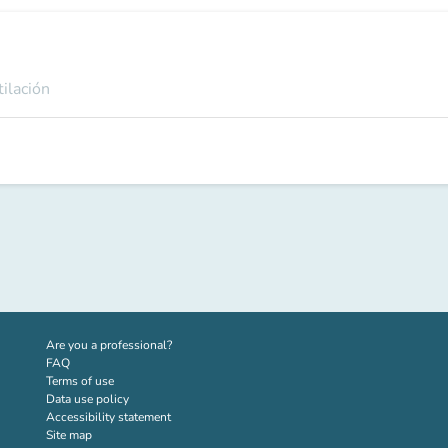
tilación
(new tab)
Are you a professional?
FAQ
Terms of use
Data use policy
Accessibility statement
Site map