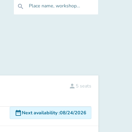
Place name, workshop...
search
person
5
seats
date_range
Next availability
:
08/24/2026