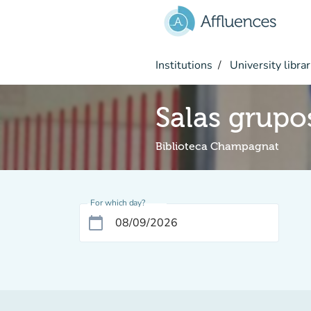
Go to main content
Institutions
University librar
Salas grupo
Biblioteca Champagnat
For which day?
calendar_today