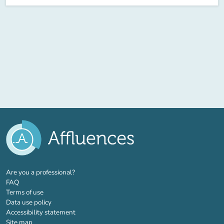
(new tab)
Are you a professional?
FAQ
Terms of use
Data use policy
Accessibility statement
Site map