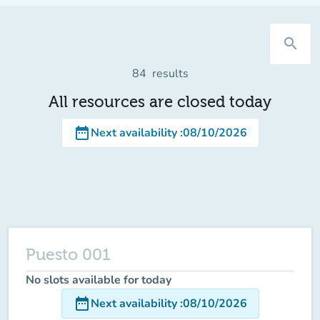
search
84
results
All resources are closed today
date_range
Next availability
:
08/10/2026
Puesto 001
No slots available for today
date_range
Next availability
:
08/10/2026