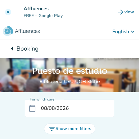
Go to main content
Affluences
arrow_forward
view
clear
(new t
FREE
– Google Play
keyboard_arrow_down
English
arrow_left
Booking
Back to:
Puesto de estudio
Biblioteca CEU UCH Elche
For which day?
calendar_today
filter_list
Show more filters