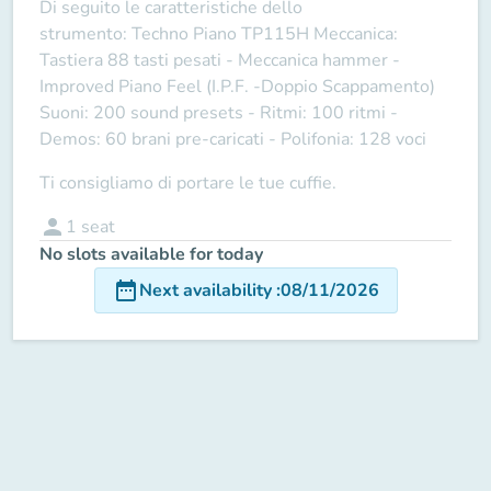
Di seguito le caratteristiche dello
strumento:
Techno Piano TP115H
Meccanica:
Tastiera 88 tasti pesati - Meccanica hammer -
Improved Piano Feel (I.P.F. -Doppio Scappamento)
Suoni: 200 sound presets - Ritmi: 100 ritmi -
Demos: 60 brani pre-caricati - Polifonia: 128 voci
Ti consigliamo di portare le tue cuffie.
person
1
seat
No slots available for today
date_range
Next availability
:
08/11/2026