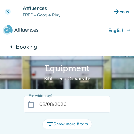
Go to main content
Affluences
arrow_forward
view
clear
(new t
FREE
– Google Play
keyboard_arrow_down
English
arrow_left
Booking
Back to:
Equipment
Biblioteca Calvairate
For which day?
calendar_today
filter_list
Show more filters