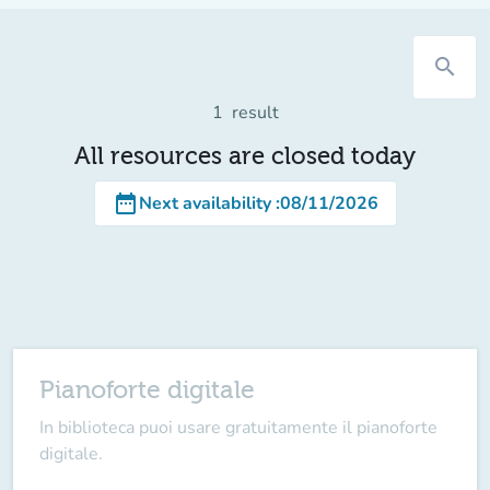
search
1
result
All resources are closed today
date_range
Next availability
:
08/11/2026
Pianoforte digitale
In biblioteca puoi usare gratuitamente il pianoforte
digitale.