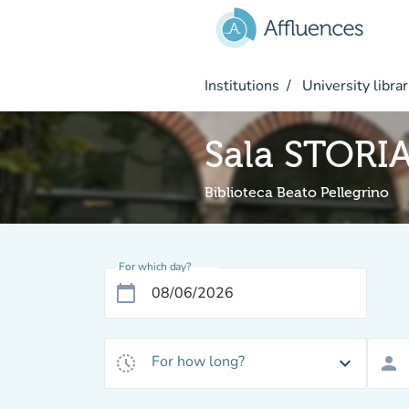
Go to main content
Institutions
University librar
Sala STORI
Biblioteca Beato Pellegrino
For which day?
calendar_today
For how long?
history_toggle_off
expand_more
person