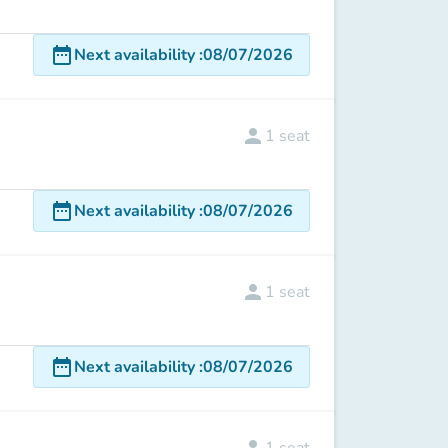
date_range
Next availability
:
08/07/2026
person
1
seat
date_range
Next availability
:
08/07/2026
person
1
seat
date_range
Next availability
:
08/07/2026