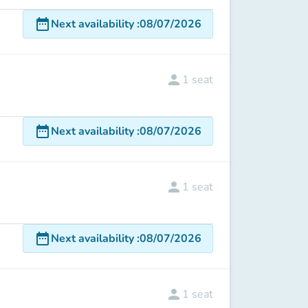
date_range
Next availability
:
08/07/2026
person
1
seat
date_range
Next availability
:
08/07/2026
person
1
seat
date_range
Next availability
:
08/07/2026
person
1
seat