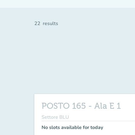
22
results
POSTO 165 - Ala E 1
Settore BLU
No slots available for today