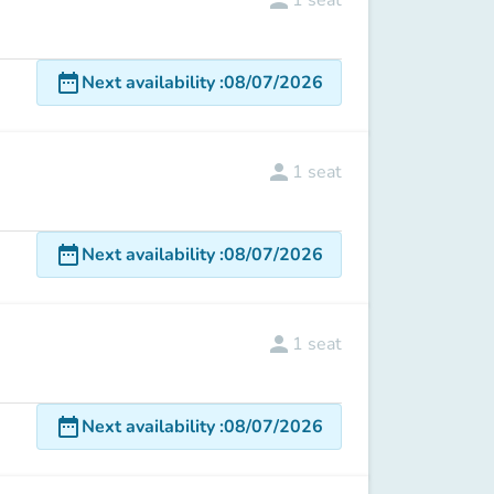
person
1
seat
date_range
Next availability
:
08/07/2026
person
1
seat
date_range
Next availability
:
08/07/2026
person
1
seat
date_range
Next availability
:
08/07/2026