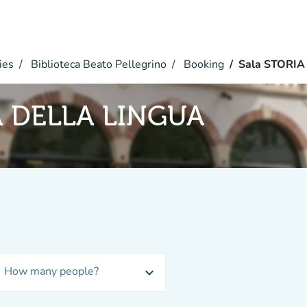
ies
Biblioteca Beato Pellegrino
Booking
Sala STORI
A DELLA LINGUA
How many people?
expand_more