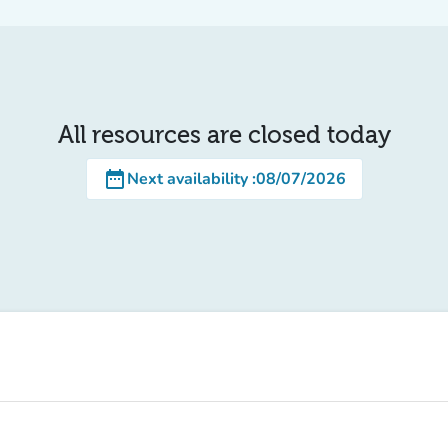
All resources are closed today
date_range
Next availability
:
08/07/2026