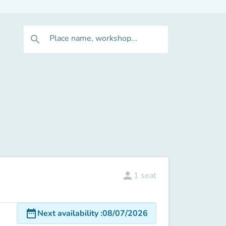
Place name, workshop...
search
person
1
seat
date_range
Next availability
:
08/07/2026