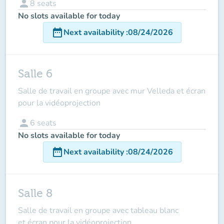
person
8
seats
No slots available for today
date_range
Next availability
:
08/24/2026
Salle 6
Salle de travail en groupe avec mur Velleda et écran
pour la vidéoprojection
person
6
seats
No slots available for today
date_range
Next availability
:
08/24/2026
Salle 8
Salle de travail en groupe avec tableau blanc
et écran pour la vidéoprojection