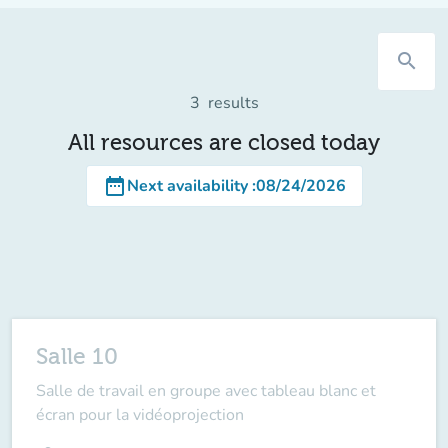
search
3
results
All resources are closed today
date_range
Next availability
:
08/24/2026
Salle 10
Salle de travail en groupe avec tableau blanc et
écran pour la vidéoprojection