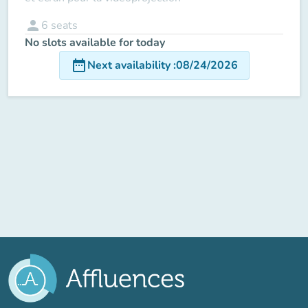
person
6
seats
No slots available for today
date_range
Next availability
:
08/24/2026