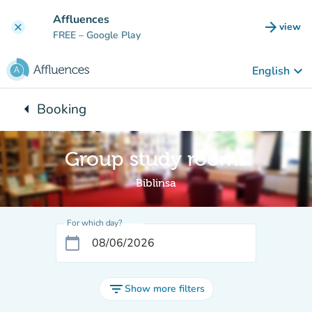
Go to main content
Affluences
arrow_forward
view
clear
(new t
FREE
– Google Play
keyboard_arrow_down
English
arrow_left
Booking
Back to:
Group study rooms
Biblinsa
For which day?
calendar_today
filter_list
Show more filters