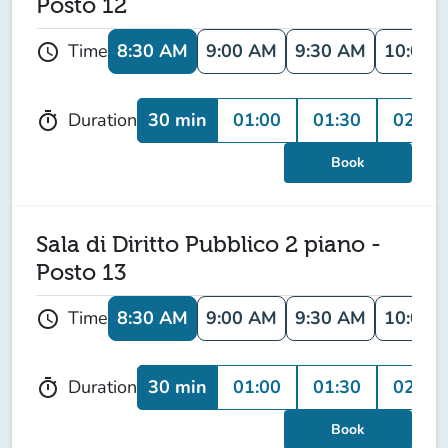
Posto 12
8:30 AM
9:00 AM
9:30 AM
10:00 
Time
schedule
30 min
01:00
01:30
02:00
Duration
timer
Book
Sala di Diritto Pubblico 2 piano -
Posto 13
8:30 AM
9:00 AM
9:30 AM
10:00 
Time
schedule
30 min
01:00
01:30
02:00
Duration
timer
Book