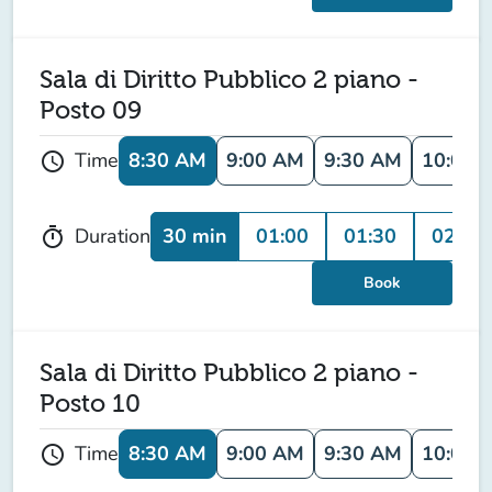
Sala di Diritto Pubblico 2 piano -
Posto 09
8:30 AM
9:00 AM
9:30 AM
10:00 
Time
schedule
30 min
01:00
01:30
02:00
Duration
timer
Book
Sala di Diritto Pubblico 2 piano -
Posto 10
8:30 AM
9:00 AM
9:30 AM
10:00 
Time
schedule