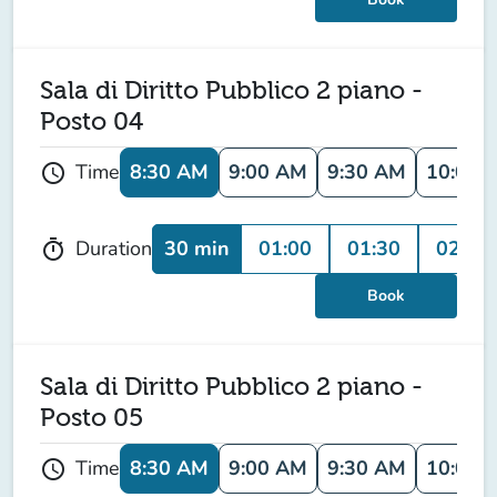
Sala di Diritto Pubblico 2 piano -
Posto 04
8:30 AM
9:00 AM
9:30 AM
10:00 
Time
schedule
30 min
01:00
01:30
02:00
Duration
timer
Book
Sala di Diritto Pubblico 2 piano -
Posto 05
8:30 AM
9:00 AM
9:30 AM
10:00 
Time
schedule