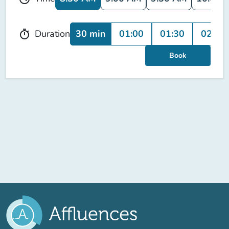
30 min
01:00
01:30
02:00
Duration
timer
Book