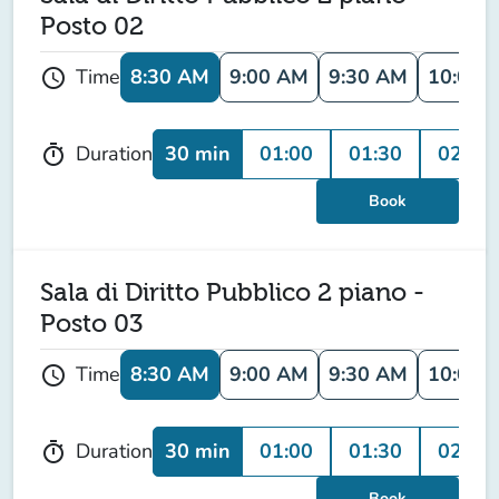
Posto 02
8:30 AM
9:00 AM
9:30 AM
10:00 
Time
schedule
30 min
01:00
01:30
02:00
Duration
timer
Book
Sala di Diritto Pubblico 2 piano -
Posto 03
8:30 AM
9:00 AM
9:30 AM
10:00 
Time
schedule
30 min
01:00
01:30
02:00
Duration
timer
Book