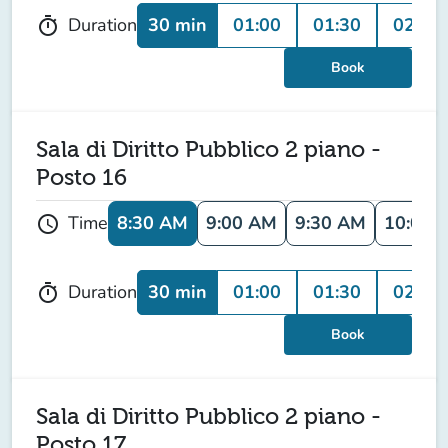
30 min
01:00
01:30
02:00
Duration
timer
Book
Sala di Diritto Pubblico 2 piano -
Posto 16
8:30 AM
9:00 AM
9:30 AM
10:00 
Time
schedule
30 min
01:00
01:30
02:00
Duration
timer
Book
Sala di Diritto Pubblico 2 piano -
Posto 17