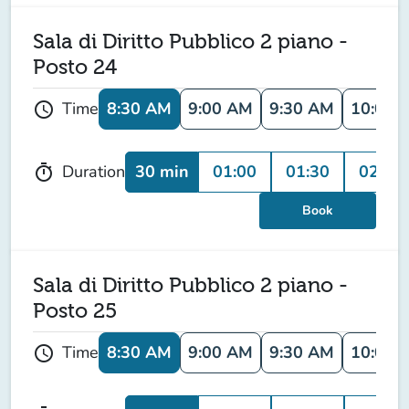
Sala di Diritto Pubblico 2 piano -
Posto 24
8:30 AM
9:00 AM
9:30 AM
10:00 
Time
schedule
30 min
01:00
01:30
02:00
Duration
timer
Book
Sala di Diritto Pubblico 2 piano -
Posto 25
8:30 AM
9:00 AM
9:30 AM
10:00 
Time
schedule