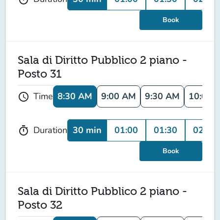
Book
Sala di Diritto Pubblico 2 piano -
Posto 31
8:30 AM
9:00 AM
9:30 AM
10:00 
Time
schedule
30 min
01:00
01:30
02:00
Duration
timer
Book
Sala di Diritto Pubblico 2 piano -
Posto 32