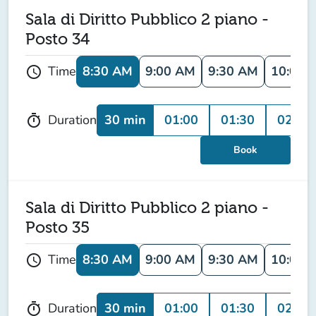
Sala di Diritto Pubblico 2 piano -
Posto 34
8:30 AM
9:00 AM
9:30 AM
10:00 
Time
schedule
30 min
01:00
01:30
02:00
Duration
timer
Book
Sala di Diritto Pubblico 2 piano -
Posto 35
8:30 AM
9:00 AM
9:30 AM
10:00 
Time
schedule
30 min
01:00
01:30
02:00
Duration
timer