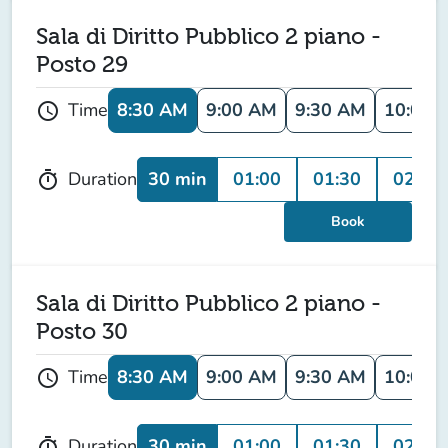
Sala di Diritto Pubblico 2 piano -
Posto 29
8:30 AM
9:00 AM
9:30 AM
10:00 
Time
schedule
30 min
01:00
01:30
02:00
Duration
timer
Book
Sala di Diritto Pubblico 2 piano -
Posto 30
8:30 AM
9:00 AM
9:30 AM
10:00 
Time
schedule
30 min
01:00
01:30
02:00
Duration
timer