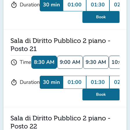
30 min
01:00
01:30
02:00
Duration
timer
Book
Sala di Diritto Pubblico 2 piano -
Posto 21
8:30 AM
9:00 AM
9:30 AM
10:00 
Time
schedule
30 min
01:00
01:30
02:00
Duration
timer
Book
Sala di Diritto Pubblico 2 piano -
Posto 22