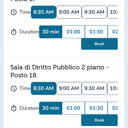
8:30 AM
9:00 AM
9:30 AM
10:00 
Time
schedule
30 min
01:00
01:30
02:00
Duration
timer
Book
Sala di Diritto Pubblico 2 piano -
Posto 18
8:30 AM
9:00 AM
9:30 AM
10:00 
Time
schedule
30 min
01:00
01:30
02:00
Duration
timer
Book