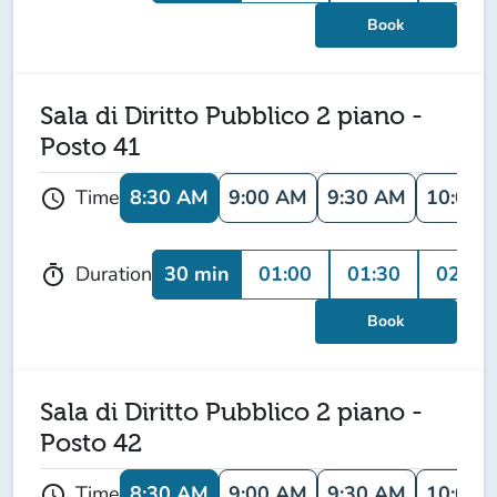
Book
Sala di Diritto Pubblico 2 piano -
Posto 41
8:30 AM
9:00 AM
9:30 AM
10:00 
Time
schedule
30 min
01:00
01:30
02:00
Duration
timer
Book
Sala di Diritto Pubblico 2 piano -
Posto 42
8:30 AM
9:00 AM
9:30 AM
10:00 
Time
schedule