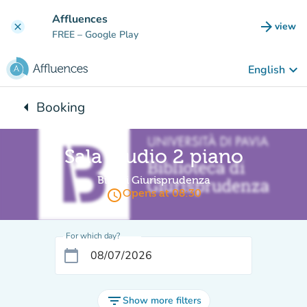
Go to main content
Affluences
arrow_forward
view
clear
(new t
FREE
– Google Play
keyboard_arrow_down
English
arrow_left
Booking
Back to:
Sala Studio 2 piano
Bib. di Giurisprudenza
access_time
Opens at 08:30
For which day?
calendar_today
filter_list
Show more filters