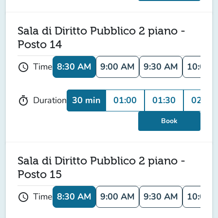
Sala di Diritto Pubblico 2 piano -
Posto 14
8:30 AM
9:00 AM
9:30 AM
10:00 
Time
schedule
30 min
01:00
01:30
02:00
Duration
timer
Book
Sala di Diritto Pubblico 2 piano -
Posto 15
8:30 AM
9:00 AM
9:30 AM
10:00 
Time
schedule