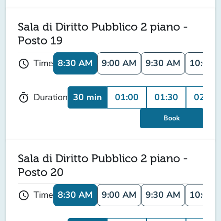
Sala di Diritto Pubblico 2 piano -
Posto 19
8:30 AM
9:00 AM
9:30 AM
10:00 
Time
schedule
30 min
01:00
01:30
02:00
Duration
timer
Book
Sala di Diritto Pubblico 2 piano -
Posto 20
8:30 AM
9:00 AM
9:30 AM
10:00 
Time
schedule