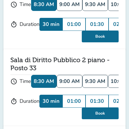
8:30 AM
9:00 AM
9:30 AM
10:00 
Time
schedule
30 min
01:00
01:30
02:00
Duration
timer
Book
Sala di Diritto Pubblico 2 piano -
Posto 33
8:30 AM
9:00 AM
9:30 AM
10:00 
Time
schedule
30 min
01:00
01:30
02:00
Duration
timer
Book