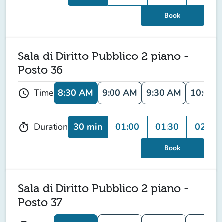
Book
Sala di Diritto Pubblico 2 piano -
Posto 36
8:30 AM
9:00 AM
9:30 AM
10:00 
Time
schedule
30 min
01:00
01:30
02:00
Duration
timer
Book
Sala di Diritto Pubblico 2 piano -
Posto 37