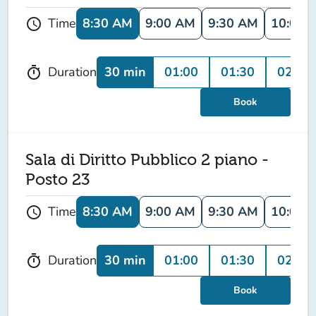
8:30 AM
9:00 AM
9:30 AM
10:00 
Time
schedule
30 min
01:00
01:30
02:00
Duration
timer
Book
Sala di Diritto Pubblico 2 piano -
Posto 23
8:30 AM
9:00 AM
9:30 AM
10:00 
Time
schedule
30 min
01:00
01:30
02:00
Duration
timer
Book