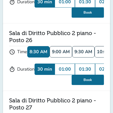
30 min
01:00
01:30
02:00
Duration
timer
Book
Sala di Diritto Pubblico 2 piano -
Posto 26
8:30 AM
9:00 AM
9:30 AM
10:00 
Time
schedule
30 min
01:00
01:30
02:00
Duration
timer
Book
Sala di Diritto Pubblico 2 piano -
Posto 27