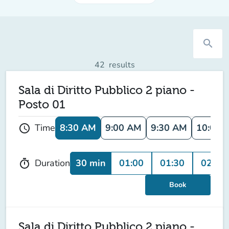
search
42
results
Sala di Diritto Pubblico 2 piano -
Posto 01
8:30 AM
9:00 AM
9:30 AM
10:00 
Time
schedule
30 min
01:00
01:30
02:00
Duration
timer
Book
Sala di Diritto Pubblico 2 piano -