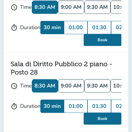
8:30 AM
9:00 AM
9:30 AM
10:00 
Time
schedule
30 min
01:00
01:30
02:00
Duration
timer
Book
Sala di Diritto Pubblico 2 piano -
Posto 28
8:30 AM
9:00 AM
9:30 AM
10:00 
Time
schedule
30 min
01:00
01:30
02:00
Duration
timer
Book