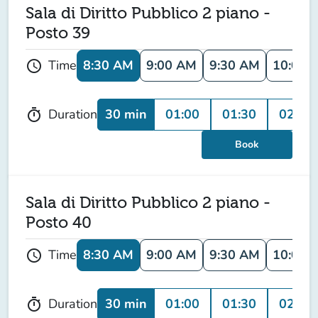
Sala di Diritto Pubblico 2 piano -
Posto 39
8:30 AM
9:00 AM
9:30 AM
10:00 
Time
schedule
30 min
01:00
01:30
02:00
Duration
timer
Book
Sala di Diritto Pubblico 2 piano -
Posto 40
8:30 AM
9:00 AM
9:30 AM
10:00 
Time
schedule
30 min
01:00
01:30
02:00
Duration
timer