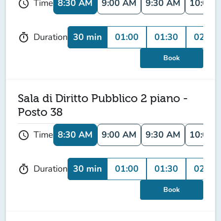
8:30 AM
9:00 AM
9:30 AM
10:00 
Time
schedule
30 min
01:00
01:30
02:00
Duration
timer
Book
Sala di Diritto Pubblico 2 piano -
Posto 38
8:30 AM
9:00 AM
9:30 AM
10:00 
Time
schedule
30 min
01:00
01:30
02:00
Duration
timer
Book