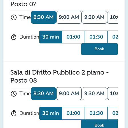
Posto 07
8:30 AM
9:00 AM
9:30 AM
10:00 
Time
schedule
30 min
01:00
01:30
02:00
Duration
timer
Book
Sala di Diritto Pubblico 2 piano -
Posto 08
8:30 AM
9:00 AM
9:30 AM
10:00 
Time
schedule
30 min
01:00
01:30
02:00
Duration
timer
Book