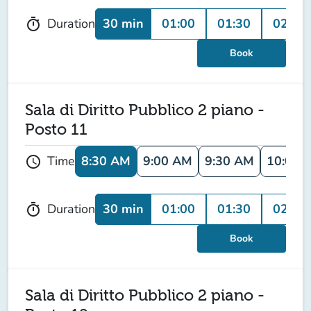
30 min
01:00
01:30
02:00
Duration
timer
Book
Sala di Diritto Pubblico 2 piano -
Posto 11
8:30 AM
9:00 AM
9:30 AM
10:00 
Time
schedule
30 min
01:00
01:30
02:00
Duration
timer
Book
Sala di Diritto Pubblico 2 piano -