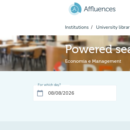
Go to main content
Institutions
University librar
Powered se
Economia e Management
For which day?
calendar_today