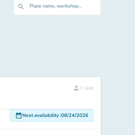
Place name, workshop...
search
person
1
seat
date_range
Next availability
:
08/24/2026