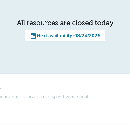
All resources are closed today
date_range
Next availability
:
08/24/2026
1
nanze per la ricarica di dispositivi personali.