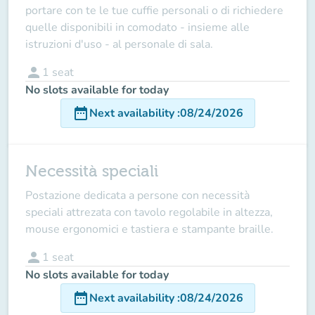
portare con te le tue cuffie personali o di richiedere
quelle disponibili in comodato - insieme alle
istruzioni d'uso - al personale di sala.
person
1
seat
No slots available for today
date_range
Next availability
:
08/24/2026
Necessità speciali
Postazione dedicata a persone con necessità
speciali attrezata con tavolo regolabile in altezza,
mouse ergonomici e tastiera e stampante braille.
person
1
seat
No slots available for today
date_range
Next availability
:
08/24/2026