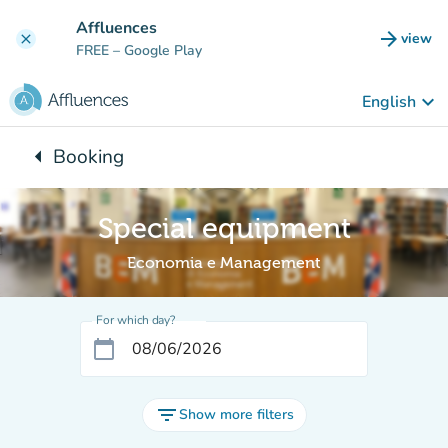
Go to main content
Affluences
arrow_forward
view
clear
(new t
FREE
– Google Play
keyboard_arrow_down
English
arrow_left
Booking
Back to:
Special equipment
Economia e Management
For which day?
calendar_today
filter_list
Show more filters