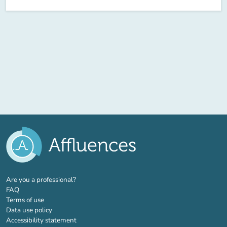
(new tab)
Are you a professional?
FAQ
Terms of use
Data use policy
Accessibility statement