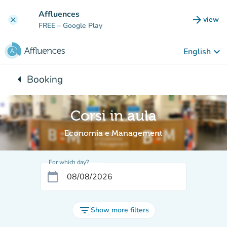
Go to main content
Affluences
arrow_forward
view
clear
(new t
FREE
– Google Play
keyboard_arrow_down
English
arrow_left
Booking
Back to:
Corsi in aula
Economia e Management
For which day?
calendar_today
filter_list
Show more filters