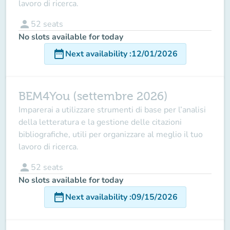
lavoro di ricerca.
person
52
seats
No slots available for today
date_range
Next availability
:
12/01/2026
BEM4You (settembre 2026)
Imparerai a utilizzare
strumenti di base per l’analisi
della letteratura
e la gestione delle
citazioni
bibliografiche
, utili per organizzare al meglio il tuo
lavoro di ricerca.
person
52
seats
No slots available for today
date_range
Next availability
:
09/15/2026