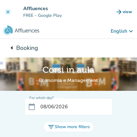
Go to main content
Affluences
arrow_forward
view
clear
(new t
FREE
– Google Play
keyboard_arrow_down
English
arrow_left
Booking
Back to:
Corsi in aula
Economia e Management
For which day?
calendar_today
filter_list
Show more filters