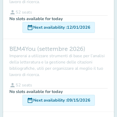
lavoro di ricerca.
person
52
seats
No slots available for today
date_range
Next availability
:
12/01/2026
BEM4You (settembre 2026)
Imparerai a utilizzare
strumenti di base per l’analisi
della letteratura
e la gestione delle
citazioni
bibliografiche
, utili per organizzare al meglio il tuo
lavoro di ricerca.
person
52
seats
No slots available for today
date_range
Next availability
:
09/15/2026