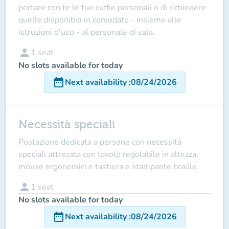
portare con te le tue cuffie personali o di richiedere
quelle disponibili in comodato - insieme alle
istruzioni d'uso - al personale di sala.
person
1
seat
No slots available for today
date_range
Next availability
:
08/24/2026
Necessità speciali
Postazione dedicata a persone con necessità
speciali attrezata con tavolo regolabile in altezza,
mouse ergonomici e tastiera e stampante braille.
person
1
seat
No slots available for today
date_range
Next availability
:
08/24/2026