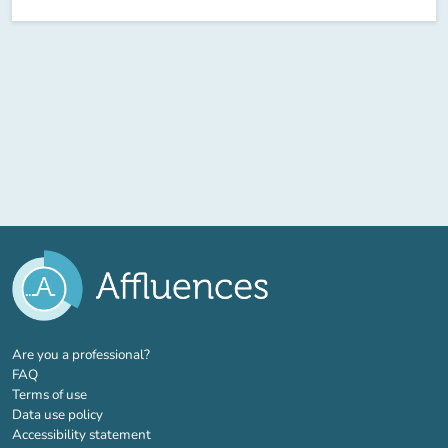
(new tab)
Are you a professional?
FAQ
Terms of use
Data use policy
Accessibility statement