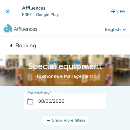
Go to main content
Affluences
arrow_forward
view
clear
(new t
FREE
– Google Play
keyboard_arrow_down
English
arrow_left
Booking
Back to:
Special equipment
Economia e Management
For which day?
calendar_today
filter_list
Show more filters