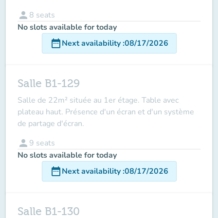
person
8
seats
No slots available for today
date_range
Next availability
:
08/17/2026
Salle B1-129
Salle de 22m² située au 1er étage. Table avec
plateau haut. Présence d'un écran et d'un système
de partage d'écran.
person
9
seats
No slots available for today
date_range
Next availability
:
08/17/2026
Salle B1-130