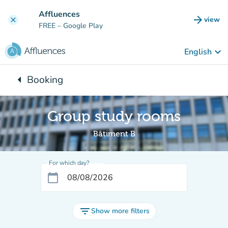
Go to main content
Affluences
arrow_forward
view
clear
(new t
FREE
– Google Play
keyboard_arrow_down
English
arrow_left
Booking
Back to:
Group study rooms
Bâtiment B
For which day?
calendar_today
filter_list
Show more filters