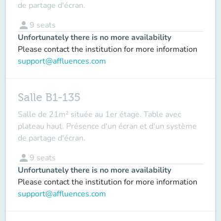
de partage d'écran.
person
9
seats
Unfortunately there is no more availability
Please contact the institution for more information
support@affluences.com
Salle B1-135
Salle de 21m² située au 1er étage. Table avec
plateau haut. Présence d'un écran et d'un système
de partage d'écran.
person
9
seats
Unfortunately there is no more availability
Please contact the institution for more information
support@affluences.com