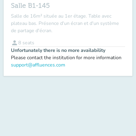
Salle B1-145
Salle de 16m² située au 1er étage. Table avec
plateau bas. Présence d'un écran et d'un système
de partage d'écran.
person
8
seats
Unfortunately there is no more availability
Please contact the institution for more information
support@affluences.com