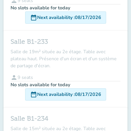
person
9
seats
No slots available for today
date_range
Next availability
:
08/17/2026
Salle B1-233
Salle de 19m² située au 2e étage. Table avec
plateau haut. Présence d'un écran et d'un système
de partage d'écran.
person
9
seats
No slots available for today
date_range
Next availability
:
08/17/2026
Salle B1-234
Salle de 15m² située au 2e étage. Table avec