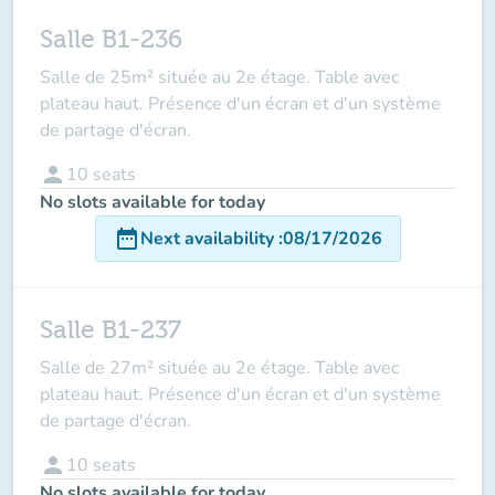
Salle B1-236
Salle de 25m² située au 2e étage. Table avec
plateau haut. Présence d'un écran et d'un système
de partage d'écran.
person
10
seats
No slots available for today
date_range
Next availability
:
08/17/2026
Salle B1-237
Salle de 27m² située au 2e étage. Table avec
plateau haut. Présence d'un écran et d'un système
de partage d'écran.
person
10
seats
No slots available for today