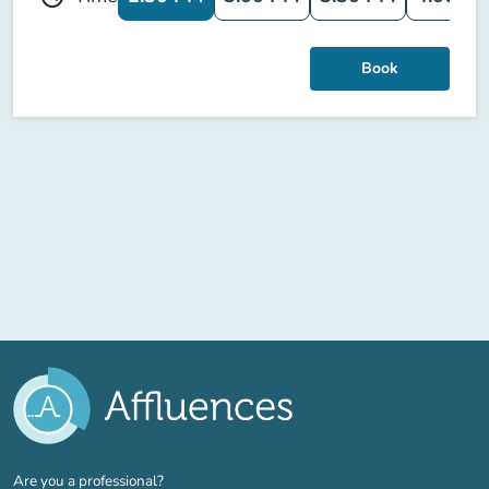
Book
(new tab)
Are you a professional?