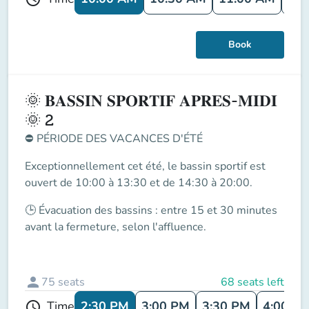
Book
🌞 𝐁𝐀𝐒𝐒𝐈𝐍 𝐒𝐏𝐎𝐑𝐓𝐈𝐅 𝐀𝐏𝐑𝐄𝐒-𝐌𝐈𝐃𝐈
🌞 2
⛔
PÉRIODE DES VACANCES D'ÉTÉ
Exceptionnellement cet été, le
bassin sportif
est
ouvert de
10:00 à 13:30 et de 14:30 à 20:00
.
🕒
Évacuation des bassins
: entre
15 et 30 minutes
avant la fermeture
, selon l'affluence.
person
75
seats
68 seats left
2:30 PM
3:00 PM
3:30 PM
4:00 P
Time
schedule