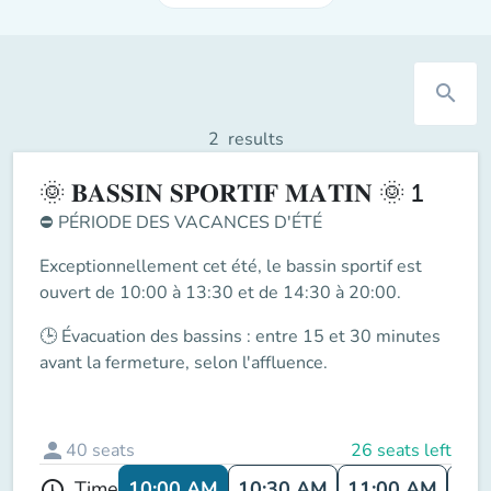
search
2
results
🌞 𝐁𝐀𝐒𝐒𝐈𝐍 𝐒𝐏𝐎𝐑𝐓𝐈𝐅 𝐌𝐀𝐓𝐈𝐍 🌞 1
⛔
PÉRIODE DES VACANCES D'ÉTÉ
Exceptionnellement cet été, le
bassin sportif
est
ouvert de
10:00 à 13:30 et de 14:30 à 20:00
.
🕒
Évacuation des bassins
: entre
15 et 30 minutes
avant la fermeture
, selon l'affluence.
person
40
seats
26 seats left
10:00 AM
10:30 AM
11:00 AM
11:
Time
schedule