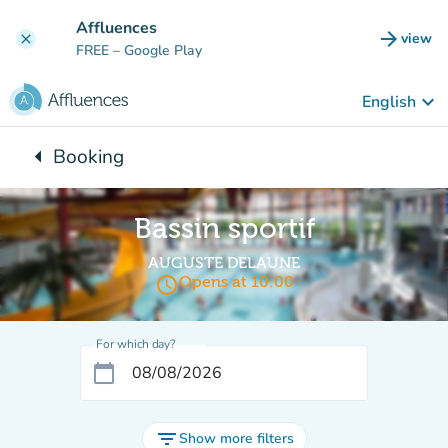
Go to main content
Affluences
arrow_forward
view
clear
(new t
FREE
– Google Play
keyboard_arrow_down
English
arrow_left
Booking
Back to:
Bassin sportif
AUGUSTE DELAUNE
access_time
Opens at 10:00
For which day?
calendar_today
filter_list
Show more filters