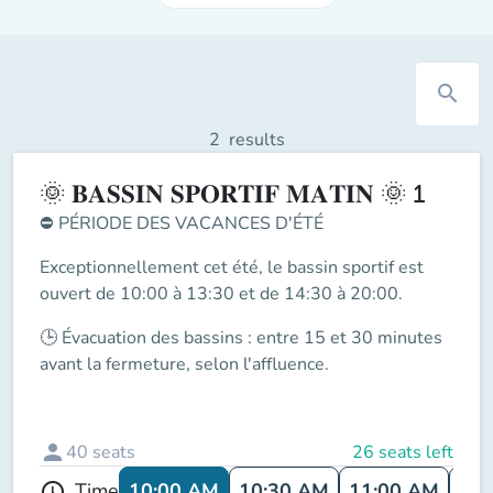
search
2
results
🌞 𝐁𝐀𝐒𝐒𝐈𝐍 𝐒𝐏𝐎𝐑𝐓𝐈𝐅 𝐌𝐀𝐓𝐈𝐍 🌞 1
⛔
PÉRIODE DES VACANCES D'ÉTÉ
Exceptionnellement cet été, le
bassin sportif
est
ouvert de
10:00 à 13:30 et de 14:30 à 20:00
.
🕒
Évacuation des bassins
: entre
15 et 30 minutes
avant la fermeture
, selon l'affluence.
person
40
seats
26 seats left
10:00 AM
10:30 AM
11:00 AM
11:
Time
schedule