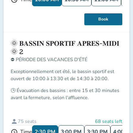
Book
🌞 𝐁𝐀𝐒𝐒𝐈𝐍 𝐒𝐏𝐎𝐑𝐓𝐈𝐅 𝐀𝐏𝐑𝐄𝐒-𝐌𝐈𝐃𝐈
🌞 2
⛔
PÉRIODE DES VACANCES D'ÉTÉ
Exceptionnellement cet été, le
bassin sportif
est
ouvert de
10:00 à 13:30 et de 14:30 à 20:00
.
🕒
Évacuation des bassins
: entre
15 et 30 minutes
avant la fermeture
, selon l'affluence.
person
75
seats
68 seats left
2:30 PM
3:00 PM
3:30 PM
4:00 P
Time
schedule