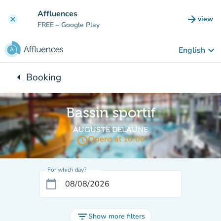
Go to main content
Affluences
arrow_forward
view
clear
(new t
FREE
– Google Play
keyboard_arrow_down
English
arrow_left
Booking
Back to:
Bassin sportif
AUGUSTE DELAUNE
access_time
Opens at 10:00
For which day?
calendar_today
filter_list
Show more filters