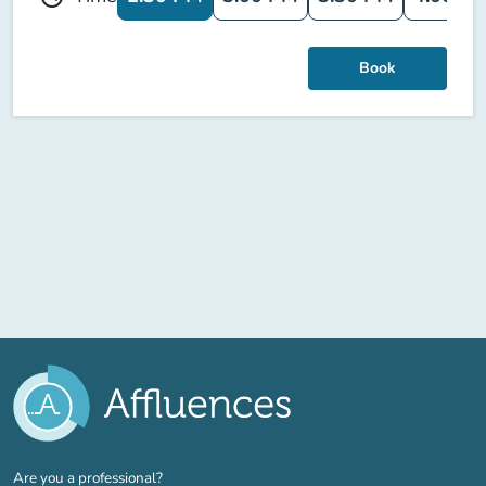
Book
(new tab)
Are you a professional?