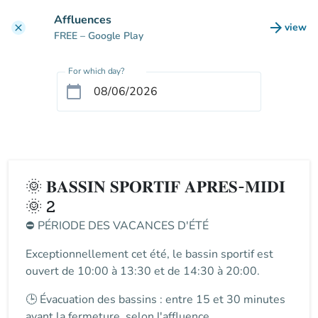
Go to main content
Affluences
arrow_forward
view
clear
(new t
FREE
– Google Play
For which day?
calendar_today
🌞 𝐁𝐀𝐒𝐒𝐈𝐍 𝐒𝐏𝐎𝐑𝐓𝐈𝐅 𝐀𝐏𝐑𝐄𝐒-𝐌𝐈𝐃𝐈
🌞 2
⛔
PÉRIODE DES VACANCES D'ÉTÉ
Exceptionnellement cet été, le
bassin sportif
est
ouvert de
10:00 à 13:30 et de 14:30 à 20:00
.
🕒
Évacuation des bassins
: entre
15 et 30 minutes
avant la fermeture
, selon l'affluence.