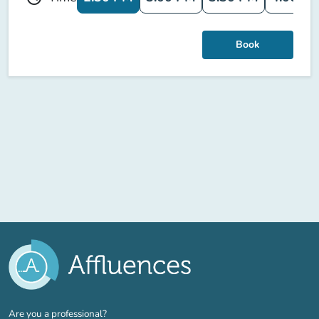
Book
(new tab)
Are you a professional?