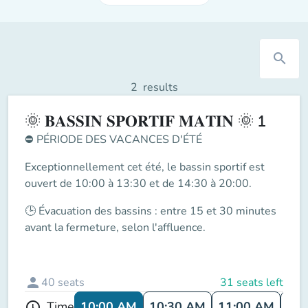
search
2
results
🌞 𝐁𝐀𝐒𝐒𝐈𝐍 𝐒𝐏𝐎𝐑𝐓𝐈𝐅 𝐌𝐀𝐓𝐈𝐍 🌞 1
⛔
PÉRIODE DES VACANCES D'ÉTÉ
Exceptionnellement cet été, le
bassin sportif
est
ouvert de
10:00 à 13:30 et de 14:30 à 20:00
.
🕒
Évacuation des bassins
: entre
15 et 30 minutes
avant la fermeture
, selon l'affluence.
person
40
seats
31 seats left
10:00 AM
10:30 AM
11:00 AM
11:
Time
schedule