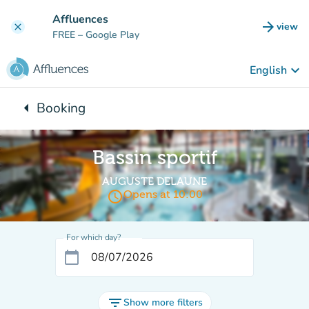
Go to main content
Affluences
arrow_forward
view
clear
(new t
FREE
– Google Play
keyboard_arrow_down
English
arrow_left
Booking
Back to:
Bassin sportif
AUGUSTE DELAUNE
access_time
Opens at 10:00
For which day?
calendar_today
filter_list
Show more filters