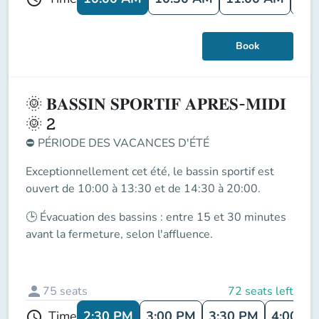
Book
🌞 𝐁𝐀𝐒𝐒𝐈𝐍 𝐒𝐏𝐎𝐑𝐓𝐈𝐅 𝐀𝐏𝐑𝐄𝐒-𝐌𝐈𝐃𝐈
🌞 2
⛔
PÉRIODE DES VACANCES D'ÉTÉ
Exceptionnellement cet été, le
bassin sportif
est
ouvert de
10:00 à 13:30 et de 14:30 à 20:00
.
🕒
Évacuation des bassins
: entre
15 et 30 minutes
avant la fermeture
, selon l'affluence.
person
75
seats
72 seats left
2:30 PM
3:00 PM
3:30 PM
4:00 P
Time
schedule