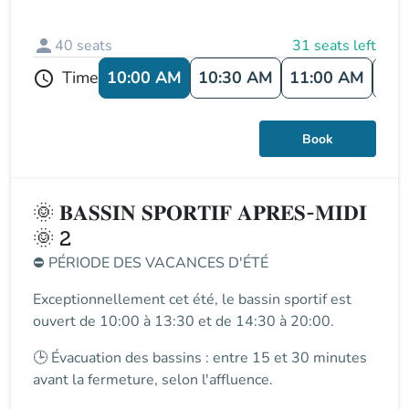
person
40
seats
31 seats left
10:00 AM
10:30 AM
11:00 AM
11:
Time
schedule
Book
🌞 𝐁𝐀𝐒𝐒𝐈𝐍 𝐒𝐏𝐎𝐑𝐓𝐈𝐅 𝐀𝐏𝐑𝐄𝐒-𝐌𝐈𝐃𝐈
🌞 2
⛔
PÉRIODE DES VACANCES D'ÉTÉ
Exceptionnellement cet été, le
bassin sportif
est
ouvert de
10:00 à 13:30 et de 14:30 à 20:00
.
🕒
Évacuation des bassins
: entre
15 et 30 minutes
avant la fermeture
, selon l'affluence.