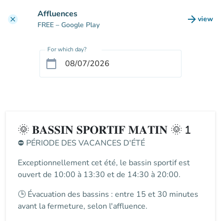
Go to main content
Affluences
arrow_forward
view
clear
(new t
FREE
– Google Play
For which day?
calendar_today
🌞 𝐁𝐀𝐒𝐒𝐈𝐍 𝐒𝐏𝐎𝐑𝐓𝐈𝐅 𝐌𝐀𝐓𝐈𝐍 🌞 1
⛔
PÉRIODE DES VACANCES D'ÉTÉ
Exceptionnellement cet été, le
bassin sportif
est
ouvert de
10:00 à 13:30 et de 14:30 à 20:00
.
🕒
Évacuation des bassins
: entre
15 et 30 minutes
avant la fermeture
, selon l'affluence.