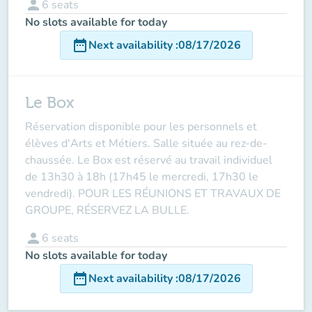
person
6
seats
No slots available for today
date_range
Next availability
:
08/17/2026
Le Box
Réservation disponible pour les personnels et
élèves d'Arts et Métiers. Salle située au rez-de-
chaussée. Le Box est réservé au travail individuel
de 13h30 à 18h (17h45 le mercredi, 17h30 le
vendredi). POUR LES RÉUNIONS ET TRAVAUX DE
GROUPE, RÉSERVEZ LA BULLE.
person
6
seats
No slots available for today
date_range
Next availability
:
08/17/2026