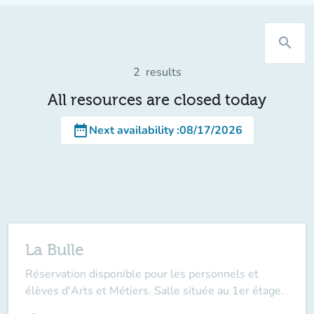
search
2
results
All resources are closed today
date_range
Next availability
:
08/17/2026
La Bulle
Réservation disponible pour les personnels et
élèves d'Arts et Métiers. Salle située au 1er étage.