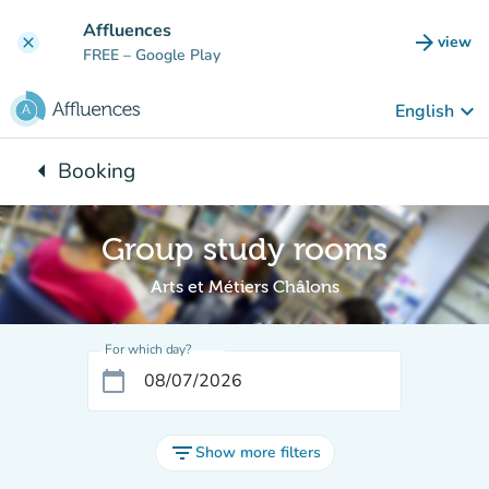
Go to main content
Affluences
arrow_forward
view
clear
(new t
FREE
– Google Play
keyboard_arrow_down
English
arrow_left
Booking
Back to:
Group study rooms
Arts et Métiers Châlons
For which day?
calendar_today
filter_list
Show more filters