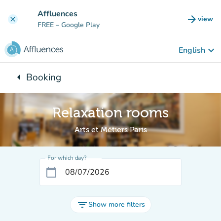
Go to main content
Affluences
arrow_forward
view
clear
(new t
FREE
– Google Play
keyboard_arrow_down
English
arrow_left
Booking
Back to:
Relaxation rooms
Arts et Métiers Paris
For which day?
calendar_today
filter_list
Show more filters