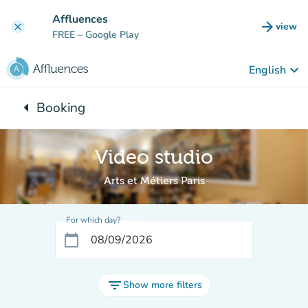
Go to main content
Affluences
arrow_forward
view
clear
(new t
FREE
– Google Play
keyboard_arrow_down
English
arrow_left
Booking
Back to:
Video studio
Arts et Métiers Paris
For which day?
calendar_today
filter_list
Show more filters