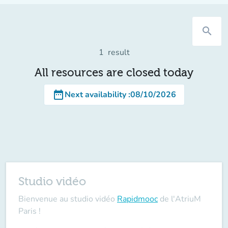
search
1
result
All resources are closed today
date_range
Next availability
:
08/10/2026
Studio vidéo
Bienvenue au studio vidéo
Rapidmooc
de l'AtriuM
Paris !