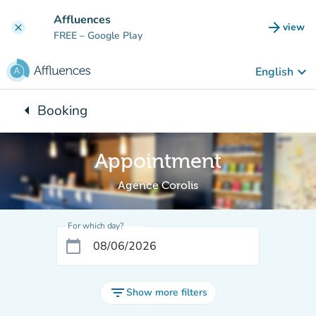
Go to main content
Affluences
arrow_forward
view
clear
(new t
FREE
– Google Play
keyboard_arrow_down
English
arrow_left
Booking
Back to:
Appointment
Agence Corolis
For which day?
calendar_today
filter_list
Show more filters