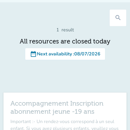
search
1
result
All resources are closed today
date_range
Next availability
:
08/07/2026
Accompagnement Inscription
abonnement jeune -19 ans
Important :
- Un rendez-vous correspond à un seul
enfant.
Si vous avez plusieurs enfants, veuillez vous