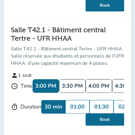
Book
Salle T42.1 - Bâtiment central
Tertre - UFR HHAA
Salle T42.1 - Bâtiment central Tertre - UFR HHAA
Salle réservée aux étudiants et personnels de l'UFR
HHAA, d'une capacité maximum de 4 places.
person
1
seat
3:00 PM
3:30 PM
4:00 PM
4:30 P
Time
schedule
30 min
01:00
01:30
02:00
Duration
timer
Book