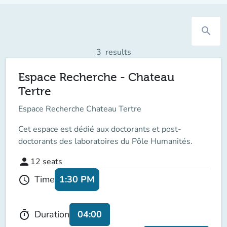
search
3
results
Espace Recherche - Chateau
Tertre
Espace Recherche Chateau Tertre
Cet espace est dédié aux doctorants et post-
doctorants des laboratoires du Pôle Humanités.
person
12
seats
1:30 PM
Time
schedule
04:00
Duration
timer