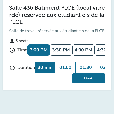
Salle 436 Bâtiment FLCE (local vitré
rdc) réservée aux étudiant·e·s de la
FLCE
Salle de travail réservée aux étudiant·e·s de la FLCE
person
6
seats
3:00 PM
3:30 PM
4:00 PM
4:30 P
Time
schedule
30 min
01:00
01:30
02:00
Duration
timer
Book