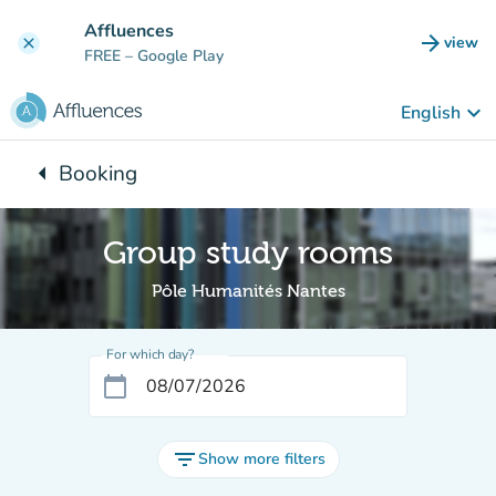
Go to main content
Affluences
arrow_forward
view
clear
(new t
FREE
– Google Play
keyboard_arrow_down
English
arrow_left
Booking
Back to:
Group study rooms
Pôle Humanités Nantes
For which day?
calendar_today
filter_list
Show more filters