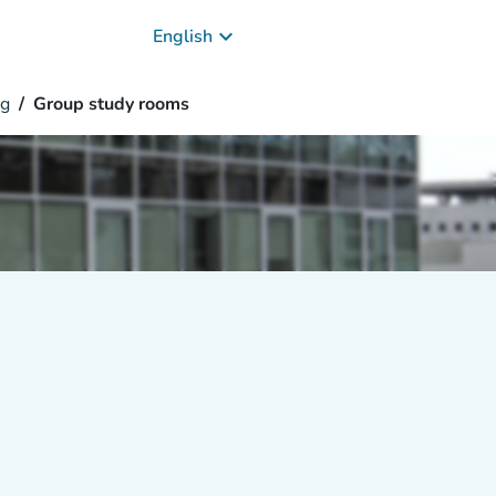
keyboard_arrow_down
English
g
Group study rooms