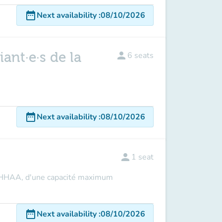
date_range
Next availability
:
08/10/2026
ant·e·s de la
person
6
seats
date_range
Next availability
:
08/10/2026
person
1
seat
R HHAA, d'une capacité maximum
date_range
Next availability
:
08/10/2026