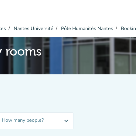
ces
Nantes Université
Pôle Humanités Nantes
Bookin
y rooms
How many people?
expand_more