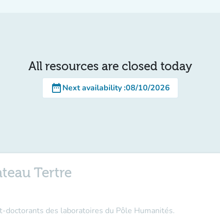
All resources are closed today
date_range
Next availability
:
08/10/2026
teau Tertre
st-doctorants des laboratoires du Pôle Humanités.