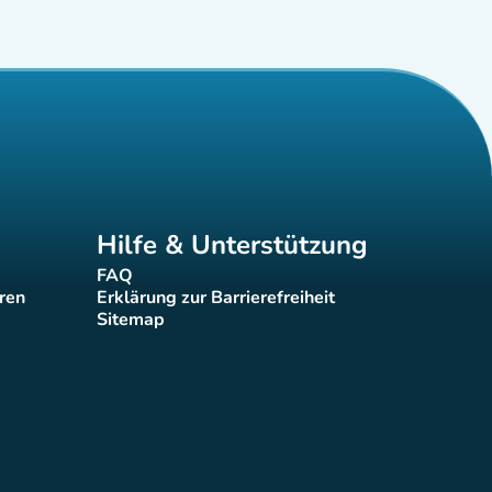
Hilfe & Unterstützung
FAQ
(new tab)
eren
Erklärung zur Barrierefreiheit
(new tab)
Sitemap
(new tab)