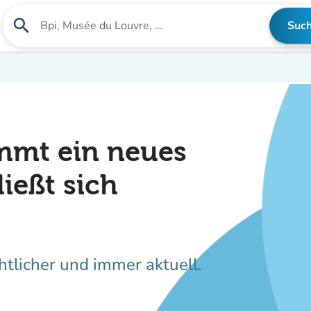
search
Suc
Suche nach einer Einrichtung
mmt ein neues
ießt sich
htlicher und immer aktuell.