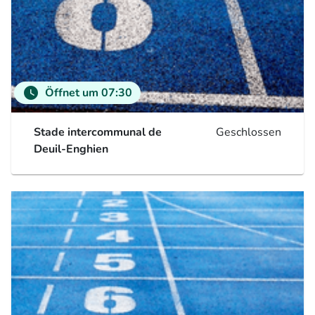
watch_later
Öffnet um 07:30
Stade intercommunal de
Geschlossen
Deuil-Enghien