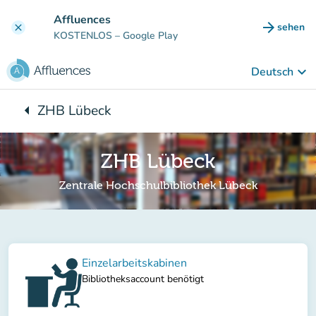
Gehe zum Hauptinhalt
Affluences
arrow_forward
sehen
clear
(new ta
KOSTENLOS
– Google Play
keyboard_arrow_down
Deutsch
arrow_left
ZHB Lübeck
Zurück zu:
ZHB Lübeck
Zentrale Hochschulbibliothek Lübeck
Einzelarbeitskabinen
Bibliotheksaccount benötigt