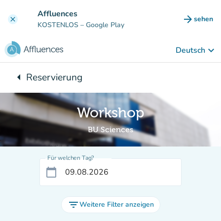
Gehe zum Hauptinhalt
Affluences
arrow_forward
sehen
clear
(new ta
KOSTENLOS
– Google Play
keyboard_arrow_down
Deutsch
arrow_left
Reservierung
Zurück zu:
Workshop
BU Sciences
Für welchen Tag?
calendar_today
filter_list
Weitere Filter anzeigen