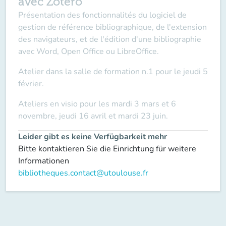
avec Zotero
Présentation des fonctionnalités du logiciel de
gestion de référence bibliographique, de l'extension
des navigateurs, et de l'édition d'une bibliographie
avec Word, Open Office ou LibreOffice.
Atelier dans la salle de formation n.1 pour le jeudi 5
février.
Ateliers en visio pour les mardi 3 mars et 6
novembre, jeudi 16 avril et mardi 23 juin.
Leider gibt es keine Verfügbarkeit mehr
Bitte kontaktieren Sie die Einrichtung für weitere
Informationen
bibliotheques.contact@utoulouse.fr