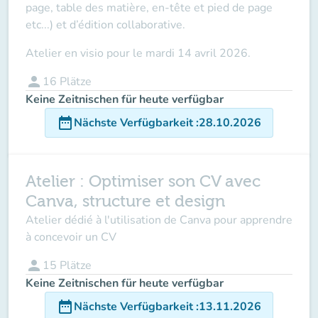
page, table des matière, en-tête et pied de page
etc...) et d’édition collaborative.
Atelier
en visio
pour
le
mardi 14 avril 2026
.
person
16
Plätze
Keine Zeitnischen für heute verfügbar
date_range
Nächste Verfügbarkeit
:
28.10.2026
Atelier : Optimiser son CV avec
Canva, structure et design
Atelier dédié à l'utilisation de Canva pour apprendre
à concevoir un CV
person
15
Plätze
Keine Zeitnischen für heute verfügbar
date_range
Nächste Verfügbarkeit
:
13.11.2026