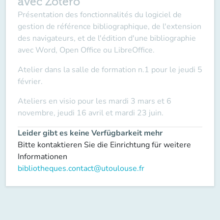
avec Zotero
Présentation des fonctionnalités du logiciel de
gestion de référence bibliographique, de l'extension
des navigateurs, et de l'édition d'une bibliographie
avec Word, Open Office ou LibreOffice.
Atelier dans la salle de formation n.1 pour le jeudi 5
février.
Ateliers en visio pour les mardi 3 mars et 6
novembre, jeudi 16 avril et mardi 23 juin.
Leider gibt es keine Verfügbarkeit mehr
Bitte kontaktieren Sie die Einrichtung für weitere
Informationen
bibliotheques.contact@utoulouse.fr