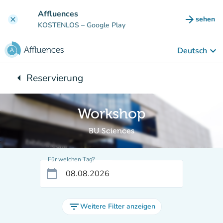
Gehe zum Hauptinhalt
Affluences
arrow_forward
sehen
clear
(new ta
KOSTENLOS
– Google Play
keyboard_arrow_down
Deutsch
arrow_left
Reservierung
Zurück zu:
Workshop
BU Sciences
Für welchen Tag?
calendar_today
filter_list
Weitere Filter anzeigen