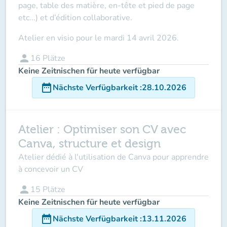
page, table des matière, en-tête et pied de page
etc...) et d’édition collaborative.
Atelier
en visio
pour
le
mardi 14 avril 2026
.
person
16
Plätze
Keine Zeitnischen für heute verfügbar
date_range
Nächste Verfügbarkeit
:
28.10.2026
Atelier : Optimiser son CV avec
Canva, structure et design
Atelier dédié à l'utilisation de Canva pour apprendre
à concevoir un CV
person
15
Plätze
Keine Zeitnischen für heute verfügbar
date_range
Nächste Verfügbarkeit
:
13.11.2026