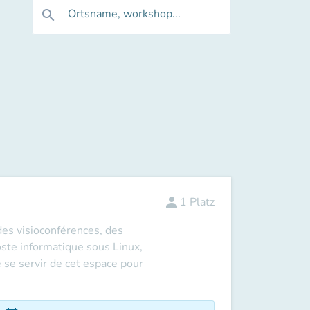
Ortsname, workshop...
search
person
1
Platz
des visioconférences, des
oste informatique sous Linux,
e se servir de cet espace pour