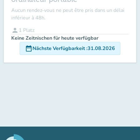
Aucun rendez-vous ne peut être pris dans un délai
inférieur à 48h.
person
1
Platz
Keine Zeitnischen für heute verfügbar
date_range
Nächste Verfügbarkeit
:
31.08.2026