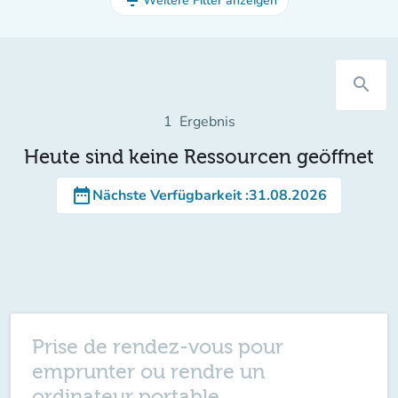
filter_list
Weitere Filter anzeigen
search
1
Ergebnis
Heute sind keine Ressourcen geöffnet
date_range
Nächste Verfügbarkeit
:
31.08.2026
Prise de rendez-vous pour
emprunter ou rendre un
ordinateur portable