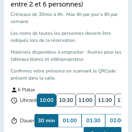
entre 2 et 6 personnes)
Créneaux de 30min à 4h. Max 4h par jour e 8h par
semaine
Les noms de toutes les personnes doivent être
indiqués lors de la réservation.
Matériels disponibles à emprunter : feutres pour les
tableaux blancs et vidéoprojecteur.
Confirmez votre présence en scannant le QRCode
présent dans la salle.
person
6
Plätze
10:00
10:30
11:00
11:30
12:00
Uhrzeit
schedule
30 min
01:00
01:30
02:00
Dauer
timer