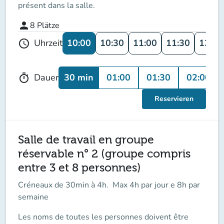
présent dans la salle.
person
8
Plätze
10:00
10:30
11:00
11:30
12:00
Uhrzeit
schedule
30 min
01:00
01:30
02:00
Dauer
timer
Reservieren
Salle de travail en groupe
réservable n° 2 (groupe compris
entre 3 et 8 personnes)
Créneaux de 30min à 4h. Max 4h par jour e 8h par
semaine
Les noms de toutes les personnes doivent être