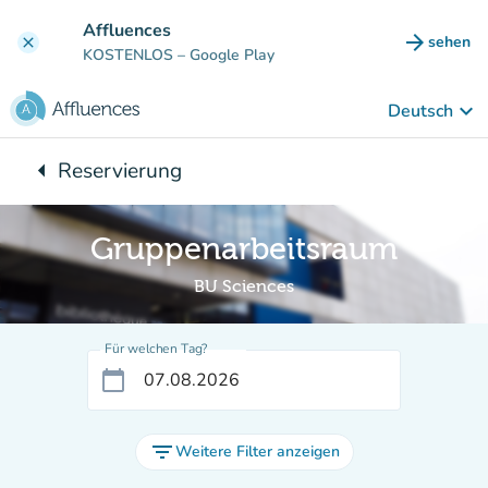
Gehe zum Hauptinhalt
Affluences
arrow_forward
sehen
clear
(new ta
KOSTENLOS
– Google Play
keyboard_arrow_down
Deutsch
arrow_left
Reservierung
Zurück zu:
Gruppenarbeitsraum
BU Sciences
Für welchen Tag?
calendar_today
filter_list
Weitere Filter anzeigen