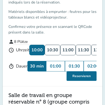
indiqués lors de la réservation.
Matériels disponibles à emprunter : feutres pour les
tableaux blancs et vidéoprojecteur.
Confirmez votre présence en scannant le QRCode
présent dans la salle.
person
8
Plätze
10:00
10:30
11:00
11:30
12:00
Uhrzeit
schedule
30 min
01:00
01:30
02:00
Dauer
timer
Reservieren
Salle de travail en groupe
réservable n° 8 (groupe compris