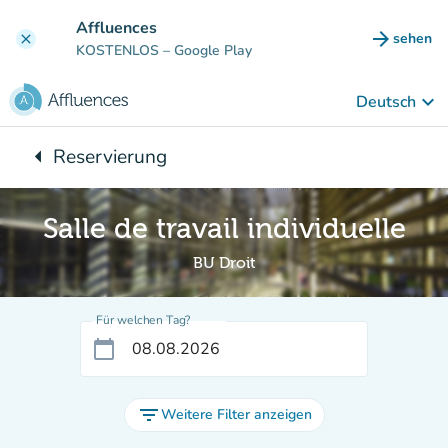
Gehe zum Hauptinhalt
Affluences
arrow_forward
sehen
clear
(new ta
KOSTENLOS
– Google Play
keyboard_arrow_down
Deutsch
arrow_left
Reservierung
Zurück zu:
Salle de travail individuelle
BU Droit
Für welchen Tag?
calendar_today
filter_list
Weitere Filter anzeigen