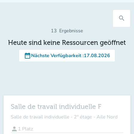
search
13
Ergebnisse
Heute sind keine Ressourcen geöffnet
date_range
Nächste Verfügbarkeit
:
17.08.2026
Salle de travail individuelle F
Salle de travail individuelle - 2° étage - Aile Nord
person
1
Platz