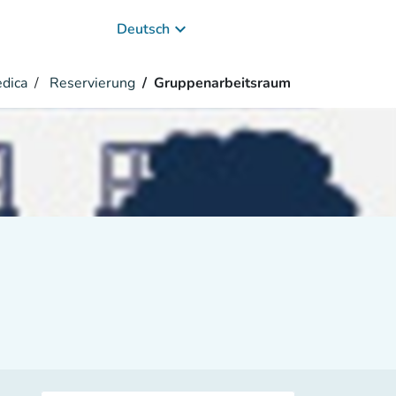
keyboard_arrow_down
Deutsch
èdica
Reservierung
Gruppenarbeitsraum