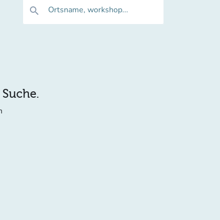
Ortsname, workshop...
search
e Suche.
n