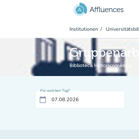
Gehe zum Hauptinhalt
Institutionen
Universitätsbi
Gruppenarb
Biblioteca Historicomèdica
Für welchen Tag?
calendar_today