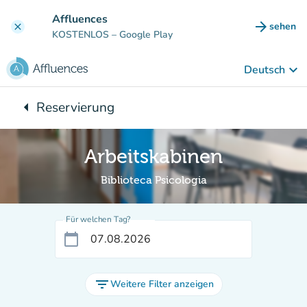
Gehe zum Hauptinhalt
Affluences
arrow_forward
sehen
clear
(new ta
KOSTENLOS
– Google Play
keyboard_arrow_down
Deutsch
arrow_left
Reservierung
Zurück zu:
Arbeitskabinen
Biblioteca Psicologia
Für welchen Tag?
calendar_today
filter_list
Weitere Filter anzeigen