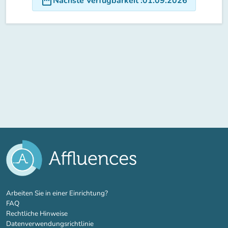
date_range
Nächste Verfügbarkeit
:
01.09.2026
(new tab)
Arbeiten Sie in einer Einrichtung?
FAQ
Rechtliche Hinweise
Datenverwendungsrichtlinie