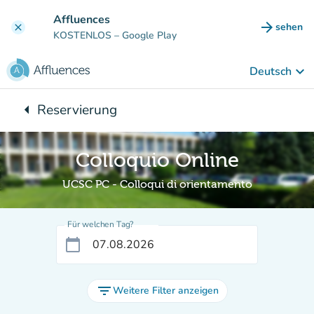
Gehe zum Hauptinhalt
Affluences
arrow_forward
sehen
clear
(new ta
KOSTENLOS
– Google Play
keyboard_arrow_down
Deutsch
arrow_left
Reservierung
Zurück zu:
Colloquio Online
UCSC PC - Colloqui di orientamento
Für welchen Tag?
calendar_today
filter_list
Weitere Filter anzeigen