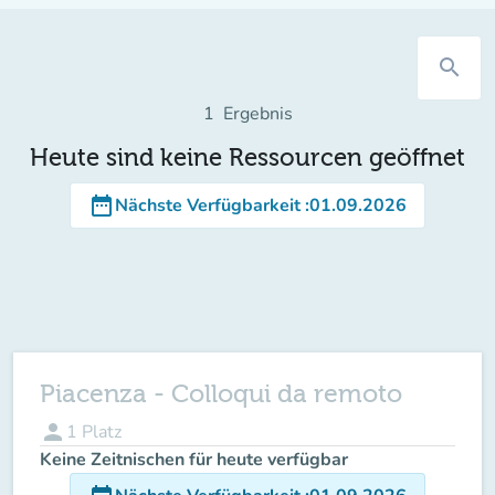
search
1
Ergebnis
Heute sind keine Ressourcen geöffnet
date_range
Nächste Verfügbarkeit
:
01.09.2026
Piacenza - Colloqui da remoto
person
1
Platz
Keine Zeitnischen für heute verfügbar